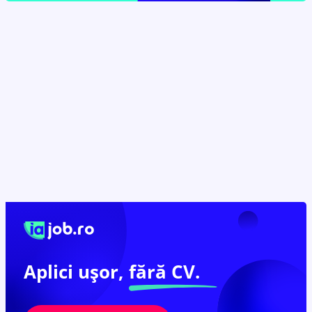
Aplici ușor,
fără CV.