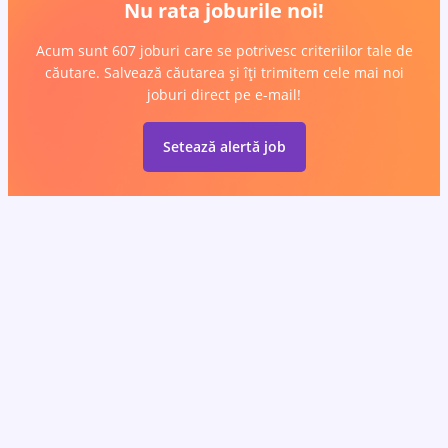
Nu rata joburile noi!
Acum sunt 607 joburi care se potrivesc criteriilor tale de
căutare. Salvează căutarea și îți trimitem cele mai noi
joburi direct pe e-mail!
Setează alertă job