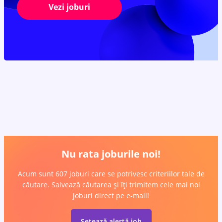
Vezi joburi
Nu rata joburile noi!
Acum sunt 607 joburi care se potrivesc criteriilor tale de
căutare. Salvează căutarea și îți trimitem cele mai noi
joburi direct pe e-mail!
Setează alertă job