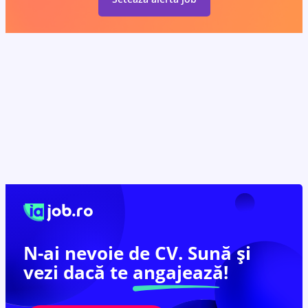
N-ai nevoie de CV. Sună și
vezi dacă te
angajează!