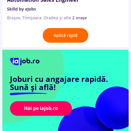
Skilld by eJobs
Brașov, Timișoara, Oradea
și alte
2 orașe
Aplică rapid
Joburi cu angajare rapidă.
Sună și află!
Hai pe iajob.ro