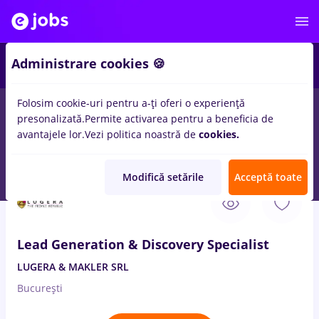
2
Administrare cookies 🍪
Folosim cookie-uri pentru a-ți oferi o experiență
presonalizată.
Permite activarea pentru a beneficia de
Salarii
Full time
Part time
Fără experiență
avantajele lor.
Vezi politica noastră de
cookies.
607
locuri de munca
support engineer
in
Bucuresti
Modifică setările
Acceptă toate
7 Aug. 2026
Lead Generation & Discovery Specialist
LUGERA & MAKLER SRL
București