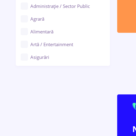
Administrație / Sector Public
Agrară
Alimentară
Artă / Entertainment
Asigurări
Bănci / Servicii financiare
Call-center / BPO
Chimică
Comerț / Retail
Construcții
Drept