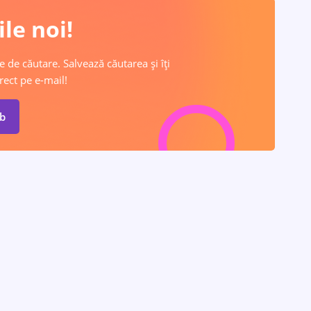
le noi!
e de căutare. Salvează căutarea și îți
rect pe e-mail!
ob