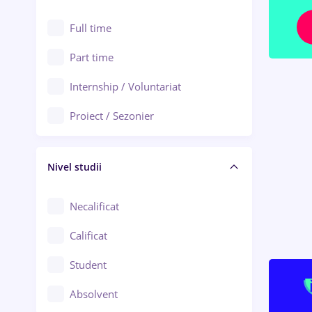
Alexandria
Au pair / Babysitter / Curățenie
Full time
Arad
Audit / Consultanță
Part time
Baia Mare
Auto / Echipamente
Internship / Voluntariat
Bârlad
Automatizări
Proiect / Sezonier
Bistrița (Bistrița-Năsăud)
Bănci
Nivel studii
Cercetare - dezvoltare
Chimie / Biochimie
Necalificat
Confecții / Design vestimentar
Calificat
Construcții / Instalații
Student
Controlul calității
Absolvent