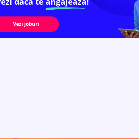
vezi dacă te
angajează!
Vezi joburi