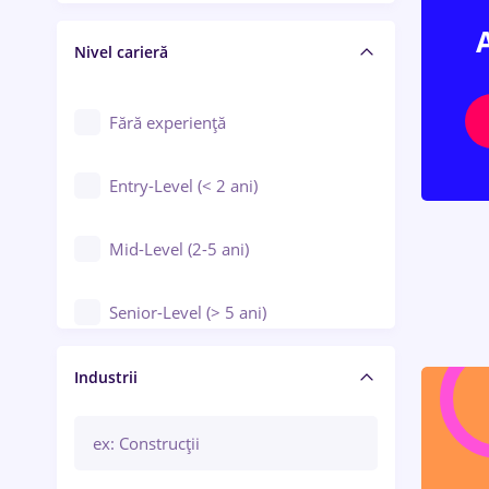
Crewing / Casino / Entertainment
Nivel carieră
Educație / Training / Arte
Farmacie
Fără experiență
Entry-Level (< 2 ani)
Mid-Level (2-5 ani)
Senior-Level (> 5 ani)
Manager / Executiv
Industrii