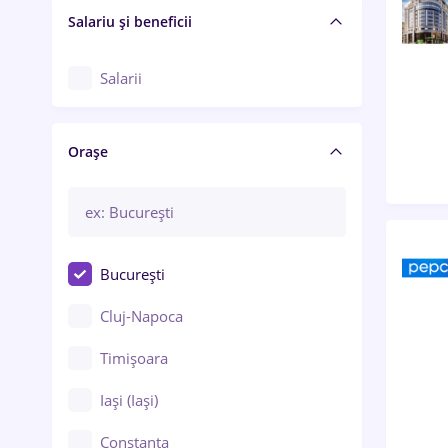
Salariu și beneficii
Salarii
Orașe
București
Cluj-Napoca
Timișoara
Iași (Iași)
Constanța