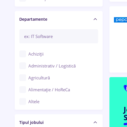
Craiova
Departamente
Brașov
Bacău
Brăila
Achiziții
Galați (Galați)
Administrativ / Logistică
Oradea
Agricultură
Ploiești
Alimentație / HoReCa
Adjud
Altele
Aiud
Arhitectură / Design interior
S
Alba Iulia
Tipul jobului
Asigurări