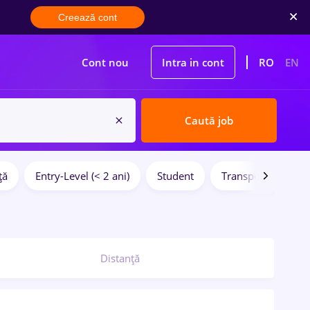
Creează cont
Cont nou
Intra in cont
RO
EN
Caută job
ță
Entry-Level (< 2 ani)
Student
Transport / Distrib
Distanță