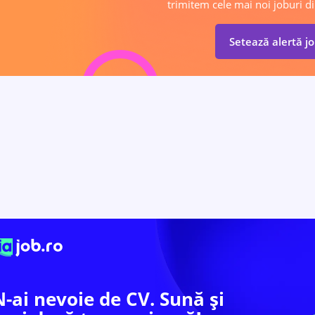
trimitem cele mai noi joburi di
Setează alertă j
N-ai nevoie de CV. Sună și