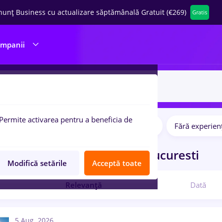
nunț Business cu actualizare săptămânală Gratuit (€269)
Gratis
ompanii
Permite activarea pentru a beneficia de
Salarii
Full time
Part time
Fără experien
pulare:
ocuri de munca
sef sala
in
Bucuresti
Modifică setările
Acceptă toate
Relevanță
Dată
5 Aug. 2026