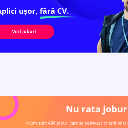
Aplici ușor,
fără CV.
Vezi joburi
Nu rata joburi
Acum sunt 480 joburi care se potrivesc criteriilor tal