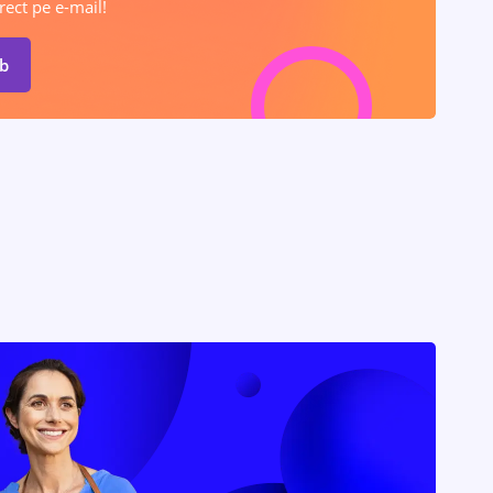
rect pe e-mail!
ob