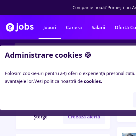
Companie nouă?
Primești un A
Joburi
Cariera
Salarii
Ofertă C
Administrare cookies 🍪
Folosim cookie-uri pentru a-ți oferi o experiență presonalizată.
Filtre po
Filtre
avantajele lor.
Vezi politica noastră de
cookies.
480
l
sef sala
București
Șterge
Creează alertă