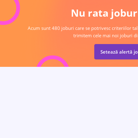
Nu rata joburi
Acum sunt 480 joburi care se potrivesc criteriilor tal
trimitem cele mai noi joburi di
Setează alertă j