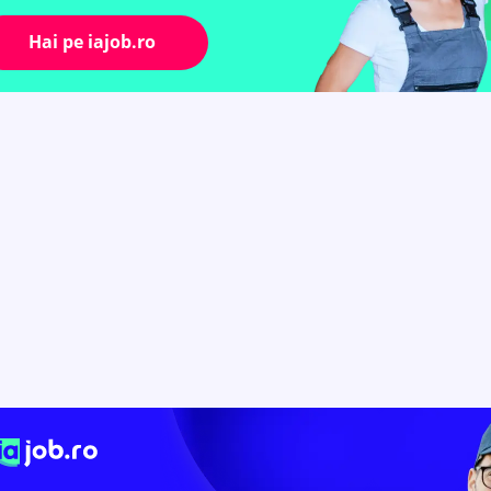
Hai pe iajob.ro