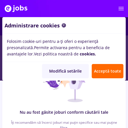
4
Administrare cookies 🍪
Folosim cookie-uri pentru a-ți oferi o experiență
0
locuri de munca
ericson, Part time
in
Bucuresti
pentru
Entry-
presonalizată.
Permite activarea pentru a beneficia de
Level (< 2 ani)
avantajele lor.
Vezi politica noastră de
cookies.
Modifică setările
Acceptă toate
Nu au fost găsite joburi conform căutării tale
Îți recomandăm să încerci joburi mai puțin specifice sau mai puține
filtre.