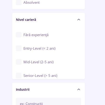
Controlul calității
Absolvent
Crewing / Casino / Entertainment
Nivel carieră
Educație / Training / Arte
Farmacie
Fără experiență
Entry-Level (< 2 ani)
Mid-Level (2-5 ani)
Senior-Level (> 5 ani)
Manager / Executiv
Industrii