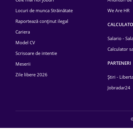
Drept
Locuri de munca Străinătate
We Are HR
Educație / Training
Raportează conținut ilegal
CALCULAT
Cariera
Energetică
Salario - Sa
Model CV
Farma
Calculator sa
Scrisoare de intentie
Imobiliară
PARTENERI
Meserii
IT / Telecom
Zile libere 2026
Știri - Libert
Lemn / PVC
Jobradar24
Mașini / Auto
Media / Internet
©
Medicină / Sănătate