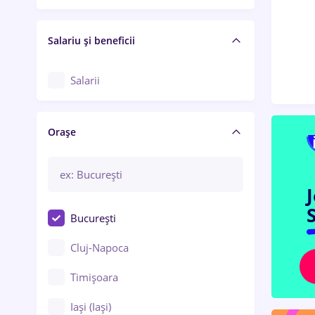
Salariu și beneficii
Salarii
Orașe
S
București
Cluj-Napoca
Timișoara
Iași (Iași)