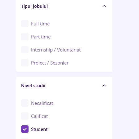
Alba Iulia
Tipul jobului
Asigurări
Alexandria
Au pair / Babysitter / Curățenie
Full time
Arad
Audit / Consultanță
Part time
Baia Mare
Auto / Echipamente
Internship / Voluntariat
Bârlad
Automatizări
Proiect / Sezonier
Bistrița (Bistrița-Năsăud)
Bănci
Nivel studii
Cercetare - dezvoltare
Chimie / Biochimie
Necalificat
Confecții / Design vestimentar
Calificat
Construcții / Instalații
Student