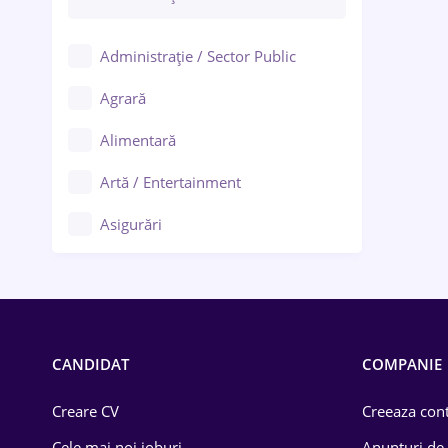
Administrație / Sector Public
Agrară
Alimentară
Artă / Entertainment
Asigurări
Bănci / Servicii financiare
Call-center / BPO
Chimică
CANDIDAT
COMPANIE
Comerț / Retail
Creare CV
Creeaza cont
Construcții
Cele mai noi joburi
Anunturi de