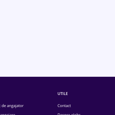
UTILE
 de angajator
Contact
 angajare
Despre eJobs