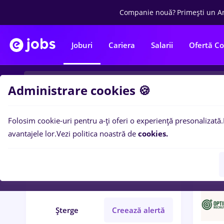
Companie nouă?
Primești un A
Joburi
Cariera
Salarii
Ofertă C
Administrare cookies 🍪
Folosim cookie-uri pentru a-ți oferi o experiență presonalizată.
7
loc
Filtre
avantajele lor.
Vezi politica noastră de
cookies.
sudori
București
Student
Șterge
Creează alertă