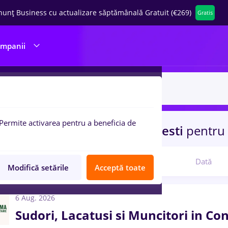
nunț Business cu actualizare săptămânală Gratuit (€269)
Gratis
ompanii
Permite activarea pentru a beneficia de
uri de munca
sudori
in
Bucuresti
pentru
Relevanță
Dată
Modifică setările
Acceptă toate
6 Aug. 2026
Sudori, Lacatusi si Muncitori in Con