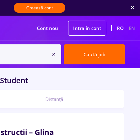
Creează cont
Cont nou
Intra in cont
RO
EN
Caută job
Student
Distanță
structii – Glina