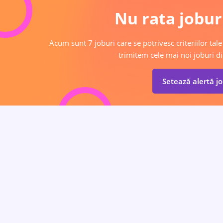
Nu rata joburi
Acum sunt 7 joburi care se potrivesc criteriilor tale
trimitem cele mai noi joburi di
Setează alertă j