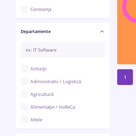
Constanța
Craiova
Departamente
Brașov
Bacău
Brăila
Achiziții
Galați (Galați)
1
Administrativ / Logistică
Oradea
Agricultură
Ploiești
Alimentație / HoReCa
Adjud
Altele
Aiud
Arhitectură / Design interior