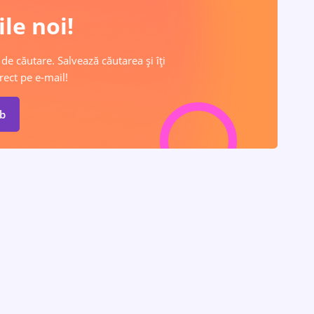
le noi!
 de căutare. Salvează căutarea și îți
rect pe e-mail!
ob