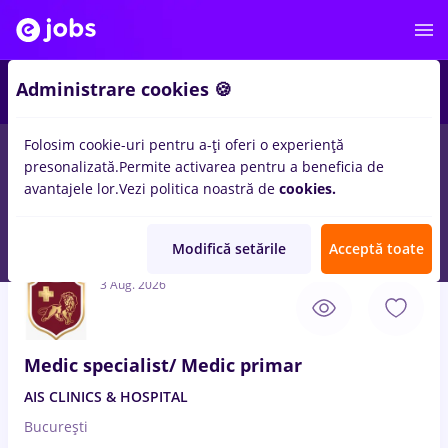
3
Administrare cookies 🍪
Folosim cookie-uri pentru a-ți oferi o experiență
presonalizată.
Permite activarea pentru a beneficia de
Salarii
Full time
Part time
Fără experiență
avantajele lor.
Vezi politica noastră de
cookies.
37
locuri de munca
contabil primar
in
Bucuresti
in
Medicina /
Sanatate
Modifică setările
Acceptă toate
3 Aug. 2026
Medic specialist/ Medic primar
AIS CLINICS & HOSPITAL
București