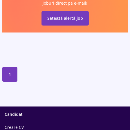
joburi direct pe e-mail!
Setează alertă job
1
Candidat
Creare CV