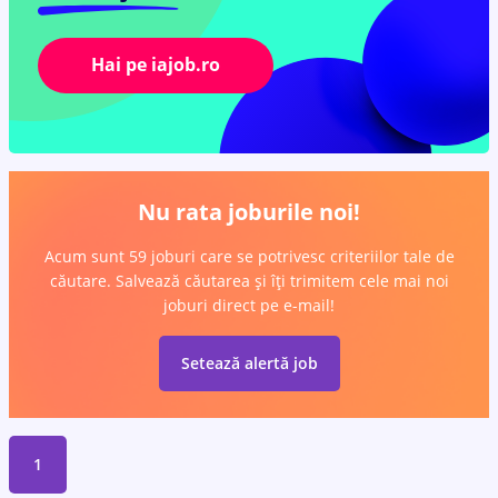
Hai pe iajob.ro
Nu rata joburile noi!
Acum sunt 59 joburi care se potrivesc criteriilor tale de
căutare. Salvează căutarea și îți trimitem cele mai noi
joburi direct pe e-mail!
Setează alertă job
1