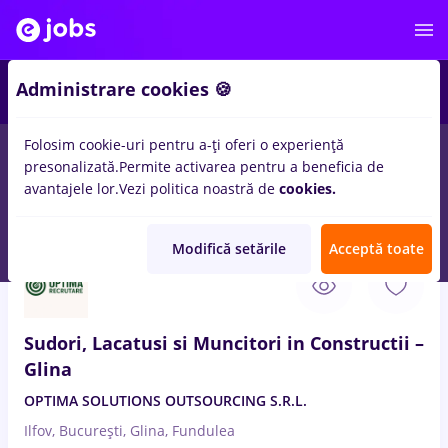
3
Administrare cookies 🍪
Folosim cookie-uri pentru a-ți oferi o experiență
presonalizată.
Permite activarea pentru a beneficia de
Salarii
Fără experiență
Entry-Level (< 2 ani)
Stu
avantajele lor.
Vezi politica noastră de
cookies.
59
locuri de munca
sudori, Full time
in
Bucuresti
Modifică setările
Acceptă toate
6 Aug. 2026
Sudori, Lacatusi si Muncitori in Constructii –
Glina
OPTIMA SOLUTIONS OUTSOURCING S.R.L.
Ilfov, București, Glina, Fundulea