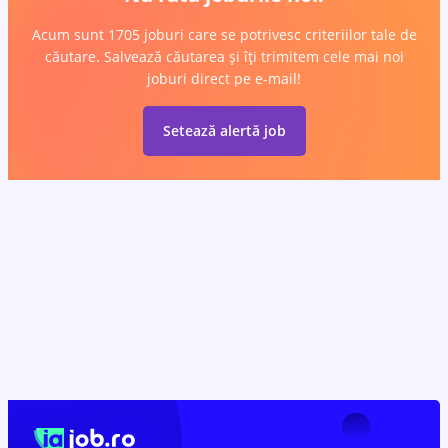
Acum sunt 1705 joburi care se potrivesc criteriilor tale de
căutare. Salvează căutarea și îți trimitem cele mai noi
joburi direct pe e-mail!
Setează alertă job