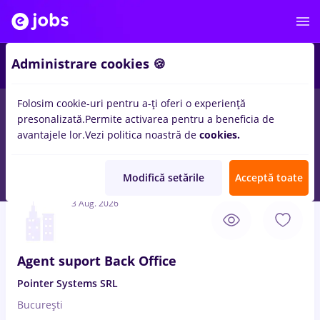
3
Administrare cookies 🍪
Folosim cookie-uri pentru a-ți oferi o experiență
presonalizată.
Permite activarea pentru a beneficia de
Salarii
Fără experiență
Entry-Level (< 2 ani)
Stu
avantajele lor.
Vezi politica noastră de
cookies.
1705
locuri de munca
office assistant, Full time
in
Bucuresti
-
Pagina 2
Modifică setările
Acceptă toate
3 Aug. 2026
Agent suport Back Office
Pointer Systems SRL
București