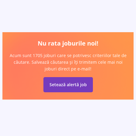
Nu rata joburile noi!
Acum sunt 1705 joburi care se potrivesc criteriilor tale de
căutare. Salvează căutarea și îți trimitem cele mai noi
joburi direct pe e-mail!
Setează alertă job