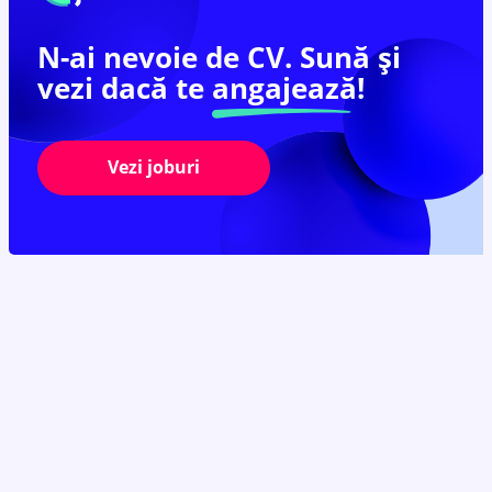
N-ai nevoie de CV. Sună și
vezi dacă te
angajează!
Vezi joburi