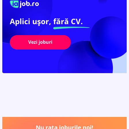
Aplici ușor,
fără CV.
Vezi joburi
Nu rata joburile noi!