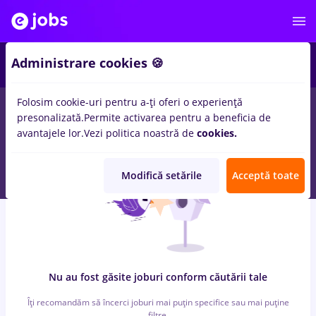
4
Administrare cookies 🍪
Folosim cookie-uri pentru a-ți oferi o experiență
0
locuri de munca
arabesque, Full time
in
Bucuresti
pentru
presonalizată.
Permite activarea pentru a beneficia de
Fara experienta
avantajele lor.
Vezi politica noastră de
cookies.
Modifică setările
Acceptă toate
Nu au fost găsite joburi conform căutării tale
Îți recomandăm să încerci joburi mai puțin specifice sau mai puține
filtre.