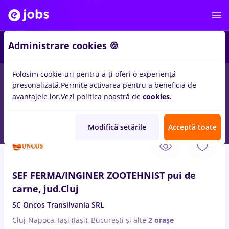
2
Administrare cookies 🍪
Folosim cookie-uri pentru a-ți oferi o experiență
presonalizată.
Permite activarea pentru a beneficia de
Salarii
Full time
Part time
Fără experiență
avantajele lor.
Vezi politica noastră de
cookies.
12
locuri de munca
ferma
in
Bucuresti
Modifică setările
Acceptă toate
5 Aug. 2026
SEF FERMA/INGINER ZOOTEHNIST pui de
carne, jud.Cluj
SC Oncos Transilvania SRL
Cluj-Napoca, Iași (Iași), București
și alte
2 orașe