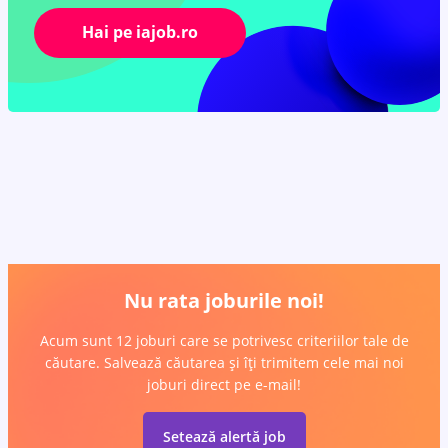
Hai pe iajob.ro
Nu rata joburile noi!
Acum sunt 12 joburi care se potrivesc criteriilor tale de
căutare. Salvează căutarea și îți trimitem cele mai noi
joburi direct pe e-mail!
Setează alertă job