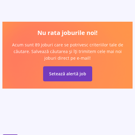
Nu rata joburile noi!
Acum sunt 89 joburi care se potrivesc criteriilor tale de
căutare. Salvează căutarea și îți trimitem cele mai noi
joburi direct pe e-mail!
Setează alertă job