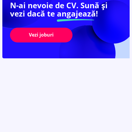
N-ai nevoie de CV. Sună și
vezi dacă te
angajează!
Vezi joburi