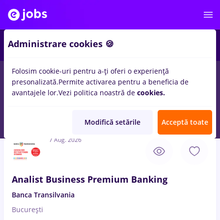
3
Administrare cookies 🍪
Folosim cookie-uri pentru a-ți oferi o experiență
presonalizată.
Permite activarea pentru a beneficia de
Salarii
Full time
Part time
Student
Transpo
avantajele lor.
Vezi politica noastră de
cookies.
89
locuri de munca
analist credite
in
Bucuresti
pentru
Entry-
Level (< 2 ani)
Modifică setările
Acceptă toate
7 Aug. 2026
Analist Business Premium Banking
Banca Transilvania
București