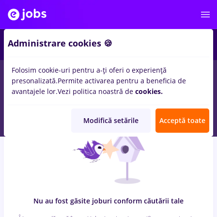
7
Administrare cookies 🍪
Folosim cookie-uri pentru a-ți oferi o experiență
0
locuri de munca
takeaway, Part time
in
Bucuresti
pentru
presonalizată.
Permite activarea pentru a beneficia de
Student, Fara experienta
in
Constructii / Instalatii, Medicina /
avantajele lor.
Vezi politica noastră de
cookies.
Sanatate
Modifică setările
Acceptă toate
Nu au fost găsite joburi conform căutării tale