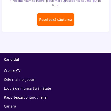
Îți recomandăm să încerci joburi mai puțin specifice sau mai puține
filtre.
Resetează căutarea
Candidat
Creare CV
Cele mai noi joburi
Locuri de munca Străinătate
Raportează conținut ilegal
Cariera