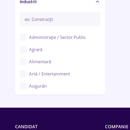
Manager / Executiv
Industrii
Administrație / Sector Public
Agrară
Alimentară
Artă / Entertainment
Asigurări
Bănci / Servicii financiare
Call-center / BPO
Chimică
CANDIDAT
COMPANIE