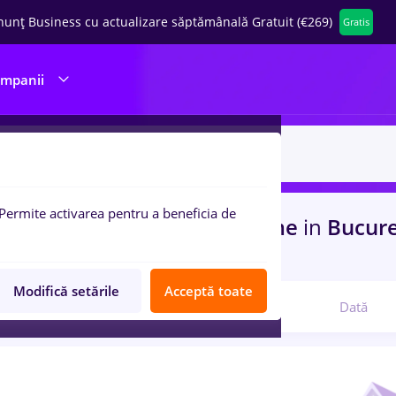
nunț Business cu actualizare săptămânală Gratuit (€269)
Gratis
ompanii
Permite activarea pentru a beneficia de
uri de munca
jumbo, Part time
in
Bucure
latii, IT / Telecom
Modifică setările
Acceptă toate
Relevanță
Dată