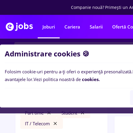
Companie nouă?
Primești un A
Joburi
Cariera
Salarii
Ofertă C
Administrare cookies 🍪
Folosim cookie-uri pentru a-ți oferi o experiență presonalizată.
0
loc
Filtre
avantajele lor.
Vezi politica noastră de
cookies.
Insta
jumbo
București
Construcții / Instalații
Part time
Student
IT / Telecom