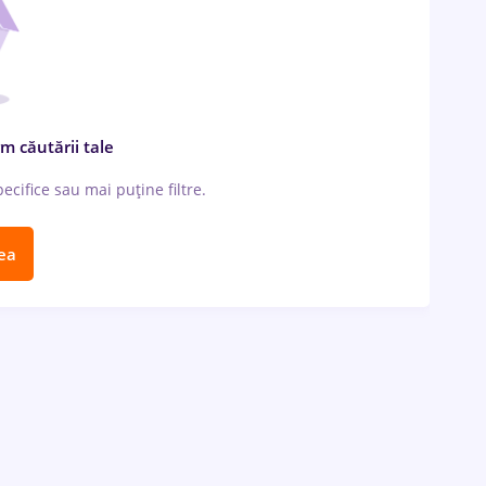
m căutării tale
cifice sau mai puține filtre.
ea