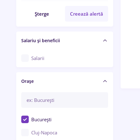
Șterge
Creează alertă
Salariu și beneficii
Salarii
Orașe
București
Cluj-Napoca