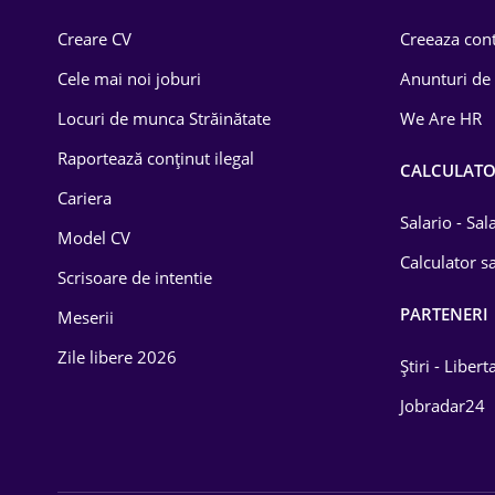
Comerț / Retail
Creare CV
Creeaza cont
Construcții
Cele mai noi joburi
Anunturi de
Drept
Locuri de munca Străinătate
We Are HR
Educație / Training
Raportează conținut ilegal
CALCULAT
Cariera
Energetică
Salario - Sa
Model CV
Farma
Calculator sa
Scrisoare de intentie
Imobiliară
PARTENERI
Meserii
IT / Telecom
Zile libere 2026
Știri - Libert
Lemn / PVC
Jobradar24
Mașini / Auto
Media / Internet