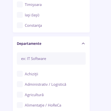
Timișoara
Iași (Iași)
Constanța
Craiova
Departamente
Brașov
Bacău
Brăila
Achiziții
Galați (Galați)
Administrativ / Logistică
Oradea
Agricultură
Ploiești
Alimentație / HoReCa
Adjud