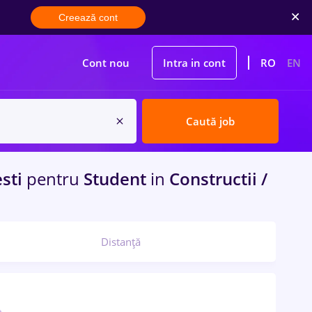
Creează cont
Cont nou
Intra in cont
RO
EN
Caută job
sti
pentru
Student
in
Constructii /
Distanță