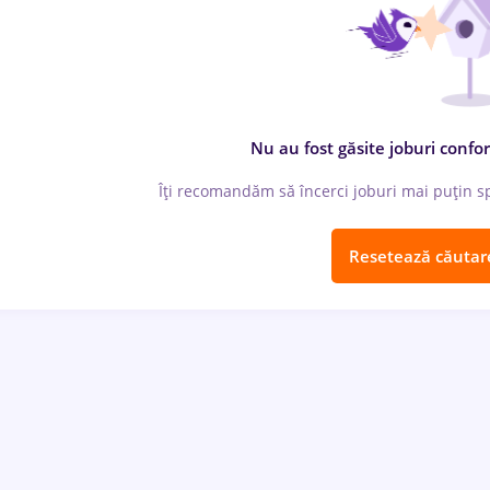
Nu au fost găsite joburi confor
Îți recomandăm să încerci joburi mai puțin spe
Resetează căutar