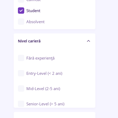
Construcții / Instalații
Student
Controlul calității
Absolvent
Crewing / Casino / Entertainment
Nivel carieră
Educație / Training / Arte
Farmacie
Fără experiență
Entry-Level (< 2 ani)
Mid-Level (2-5 ani)
Senior-Level (> 5 ani)