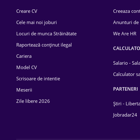
Comerț / Retail
Creare CV
Creeaza cont
Construcții
Cele mai noi joburi
Anunturi de
Drept
Locuri de munca Străinătate
We Are HR
Educație / Training
Raportează conținut ilegal
CALCULAT
Cariera
Energetică
Salario - Sa
Model CV
Farma
Calculator sa
Scrisoare de intentie
Imobiliară
PARTENERI
Meserii
IT / Telecom
Zile libere 2026
Știri - Libert
Lemn / PVC
Jobradar24
Mașini / Auto
Media / Internet