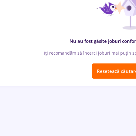
Nu au fost găsite joburi confor
Îți recomandăm să încerci joburi mai puțin spe
Resetează căutar