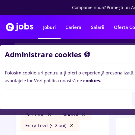
Companie nouă?
Primești un A
Joburi
Cariera
Salarii
Ofertă C
Administrare cookies 🍪
Folosim cookie-uri pentru a-ți oferi o experiență presonalizată.
0
loc
Filtre
avantajele lor.
Vezi politica noastră de
cookies.
2 ani
jumbo
București
Construcții / Instalații
Part time
Student
Entry-Level (< 2 ani)