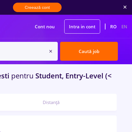
Creează cont
Cont nou
Intra in cont
RO
EN
Caută job
sti
pentru
Student, Entry-Level (<
Distanță