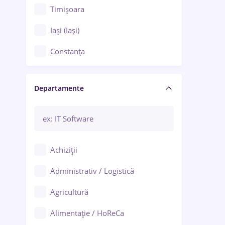
Timișoara
Iași (Iași)
Constanța
Craiova
Departamente
Brașov
Bacău
Brăila
Achiziții
Galați (Galați)
Administrativ / Logistică
Oradea
Agricultură
Ploiești
Alimentație / HoReCa
Adjud