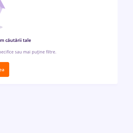
m căutării tale
cifice sau mai puține filtre.
ea