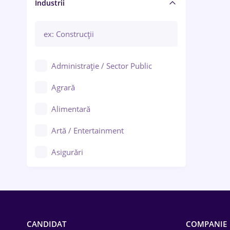
Manager / Executiv
Industrii
Administrație / Sector Public
Agrară
Alimentară
Artă / Entertainment
Asigurări
Bănci / Servicii financiare
Call-center / BPO
Chimică
CANDIDAT
COMPANIE