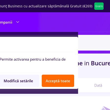
nunț Business cu actualizare săptămânală Gratuit (€269)
Gratis
ompanii
Permite activarea pentru a beneficia de
uri de munca
jumbo, Part time
in
Bucure
)
in
Constructii / Instalatii
Modifică setările
Acceptă toate
Relevanță
Dată