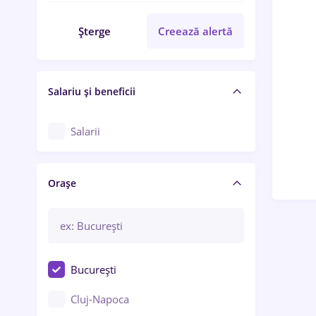
Șterge
Creează alertă
Salariu și beneficii
Salarii
Orașe
București
Cluj-Napoca