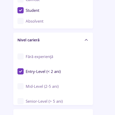
Construcții / Instalații
Student
Controlul calității
Absolvent
Crewing / Casino / Entertainment
Nivel carieră
Educație / Training / Arte
Farmacie
Fără experiență
Entry-Level (< 2 ani)
Mid-Level (2-5 ani)
Senior-Level (> 5 ani)