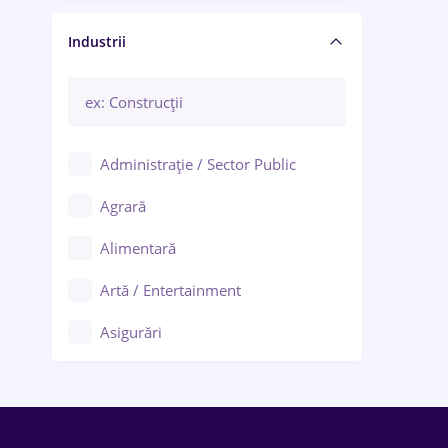
Manager / Executiv
Industrii
Administrație / Sector Public
Agrară
Alimentară
Artă / Entertainment
Asigurări
Bănci / Servicii financiare
Call-center / BPO