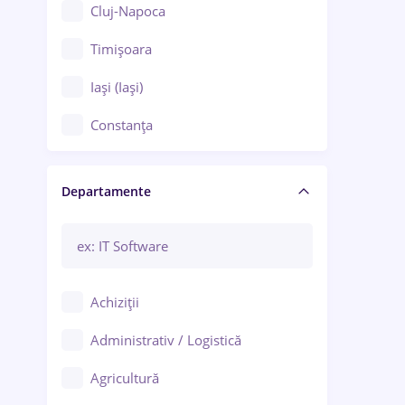
Cluj-Napoca
Timișoara
Iași (Iași)
Constanța
Craiova
Departamente
Brașov
Bacău
Brăila
Achiziții
Galați (Galați)
Administrativ / Logistică
Oradea
Agricultură
Ploiești