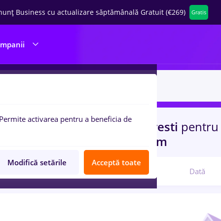
nunț Business cu actualizare săptămânală Gratuit (€269)
Gratis
ompanii
Permite activarea pentru a beneficia de
uri de munca
jumbo
in
Bucuresti
pentru
ructii / Instalatii, IT / Telecom
Modifică setările
Acceptă toate
Relevanță
Dată