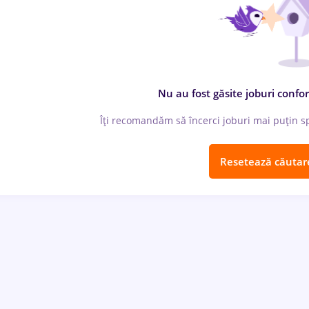
Nu au fost găsite joburi confor
Îți recomandăm să încerci joburi mai puțin spe
Resetează căutar