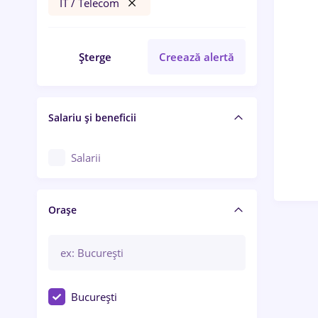
IT / Telecom
Șterge
Creează alertă
Salariu și beneficii
Salarii
Orașe
București