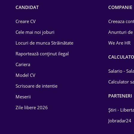
Chimică
CANDIDAT
COMPANIE
Comerț / Retail
Creare CV
Creeaza cont
Construcții
Cele mai noi joburi
Anunturi de
Drept
Locuri de munca Străinătate
We Are HR
Educație / Training
Raportează conținut ilegal
CALCULAT
Cariera
Energetică
Salario - Sa
Model CV
Farma
Calculator sa
Scrisoare de intentie
Imobiliară
PARTENERI
Meserii
IT / Telecom
Zile libere 2026
Știri - Libert
Lemn / PVC
Jobradar24
Mașini / Auto