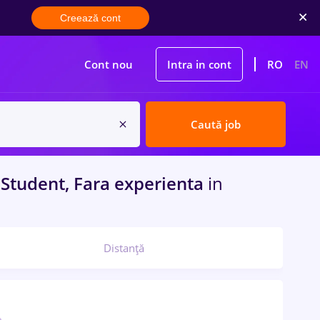
Creează cont
Cont nou
Intra in cont
RO
EN
Caută job
Student, Fara experienta
in
Distanță