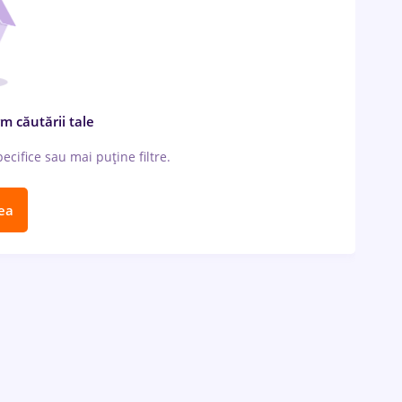
m căutării tale
cifice sau mai puține filtre.
ea