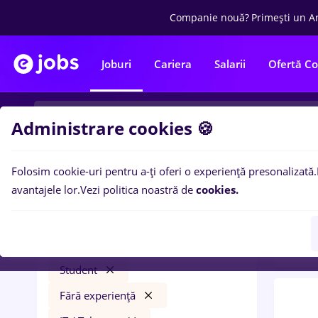
Companie nouă?
Primești un A
Joburi
Cariera
Salarii
Ofertă C
Administrare cookies 🍪
Folosim cookie-uri pentru a-ți oferi o experiență presonalizată.
0
loc
Filtre
avantajele lor.
Vezi politica noastră de
cookies.
Const
jumbo
București
Construcții / Instalații
Student
Fără experiență