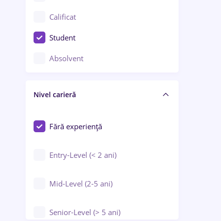
Confecții / Design vestimentar
Calificat
Construcții / Instalații
Student
Controlul calității
Absolvent
Crewing / Casino / Entertainment
Nivel carieră
Educație / Training / Arte
Farmacie
Fără experiență
Entry-Level (< 2 ani)
Mid-Level (2-5 ani)
Senior-Level (> 5 ani)