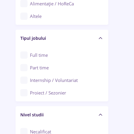
Alimentație / HoReCa
Adjud
Altele
Aiud
Arhitectură / Design interior
Alba Iulia
Tipul jobului
Asigurări
Alexandria
Au pair / Babysitter / Curățenie
Full time
Arad
Audit / Consultanță
Part time
Baia Mare
Auto / Echipamente
Internship / Voluntariat
Bârlad
Automatizări
Proiect / Sezonier
Bistrița (Bistrița-Năsăud)
Bănci
Nivel studii
Cercetare - dezvoltare
Chimie / Biochimie
Necalificat