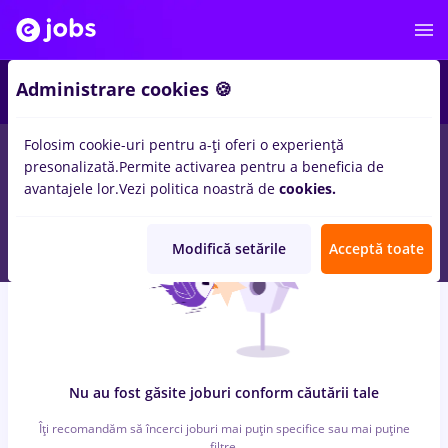
5
Administrare cookies 🍪
Folosim cookie-uri pentru a-ți oferi o experiență
0
locuri de munca
dutch
in
Bucuresti
pentru
Entry-Level (< 2
presonalizată.
Permite activarea pentru a beneficia de
ani)
in
Constructii / Instalatii, Medicina / Sanatate
avantajele lor.
Vezi politica noastră de
cookies.
Modifică setările
Acceptă toate
Nu au fost găsite joburi conform căutării tale
Îți recomandăm să încerci joburi mai puțin specifice sau mai puține
filtre.