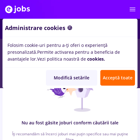
3
Administrare cookies 🍪
Folosim cookie-uri pentru a-ți oferi o experiență
0
locuri de munca
agronomie
in
Bucuresti
in
Constructii /
presonalizată.
Permite activarea pentru a beneficia de
Instalatii
avantajele lor.
Vezi politica noastră de
cookies.
Modifică setările
Acceptă toate
Nu au fost găsite joburi conform căutării tale
Îți recomandăm să încerci joburi mai puțin specifice sau mai puține
filtre.