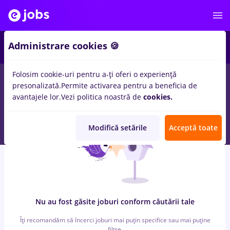
3
Administrare cookies 🍪
Folosim cookie-uri pentru a-ți oferi o experiență
0
locuri de munca
after effects
in
Bucuresti
in
Constructii /
presonalizată.
Permite activarea pentru a beneficia de
Instalatii
avantajele lor.
Vezi politica noastră de
cookies.
Modifică setările
Acceptă toate
Nu au fost găsite joburi conform căutării tale
Îți recomandăm să încerci joburi mai puțin specifice sau mai puține
filtre.