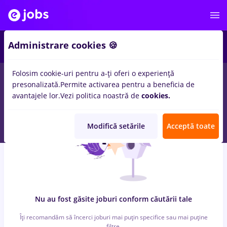
7
Administrare cookies 🍪
Folosim cookie-uri pentru a-ți oferi o experiență
0
locuri de munca
insolventa, Part time
in
Bucuresti
pentru
presonalizată.
Permite activarea pentru a beneficia de
Student, Fara experienta
in
Banci, Medicina / Sanatate
avantajele lor.
Vezi politica noastră de
cookies.
Modifică setările
Acceptă toate
Nu au fost găsite joburi conform căutării tale
Îți recomandăm să încerci joburi mai puțin specifice sau mai puține
filtre.