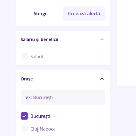
Șterge
Creează alertă
Salariu și beneficii
Salarii
Orașe
București
Cluj-Napoca