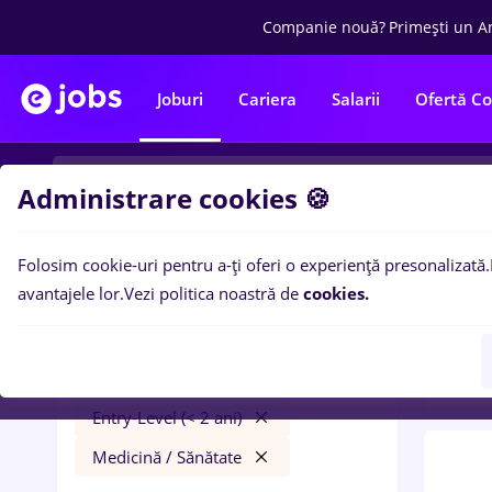
Companie nouă?
Primești un A
Joburi
Cariera
Salarii
Ofertă C
Administrare cookies 🍪
Folosim cookie-uri pentru a-ți oferi o experiență presonalizată.
0
loc
Filtre
avantajele lor.
Vezi politica noastră de
cookies.
in
Ban
peisagist
București
Bănci
Part time
Entry-Level (< 2 ani)
Medicină / Sănătate