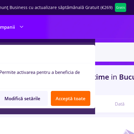
nunț Business cu actualizare săptămânală Gratuit (€269)
Gratis
ompanii
Permite activarea pentru a beneficia de
uri de munca
peisagist, Part time
in
Bucu
ci, Medicina / Sanatate
Modifică setările
Acceptă toate
Relevanță
Dată