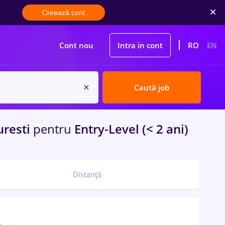
Creează cont
Cont nou
Intra in cont
RO
EN
Caută job
resti
pentru
Entry-Level (< 2 ani)
Distanță