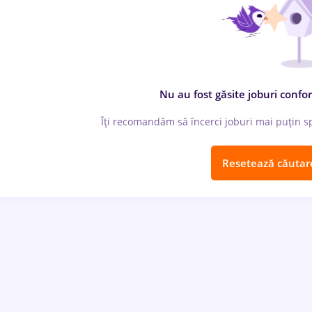
Nu au fost găsite joburi confor
Îți recomandăm să încerci joburi mai puțin spe
Resetează căutar