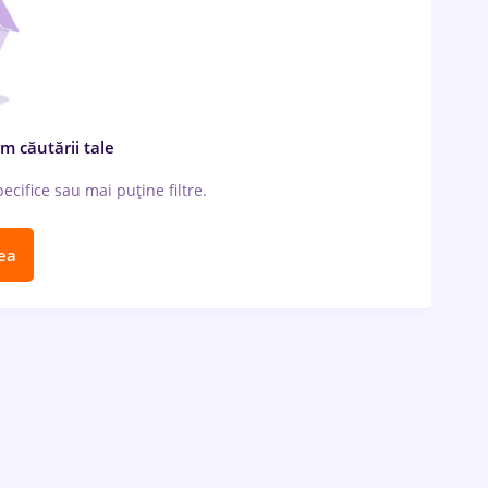
m căutării tale
cifice sau mai puține filtre.
ea