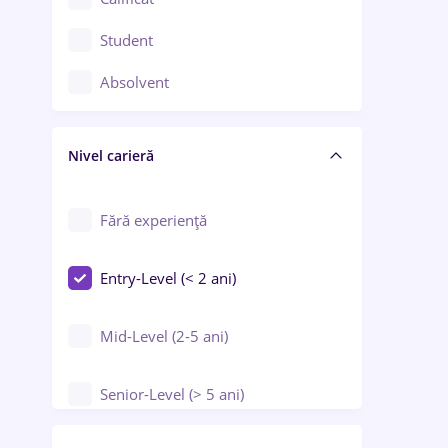
Construcții / Instalații
Student
Controlul calității
Absolvent
Crewing / Casino / Entertainment
Nivel carieră
Educație / Training / Arte
Farmacie
Fără experiență
Entry-Level (< 2 ani)
Mid-Level (2-5 ani)
Senior-Level (> 5 ani)