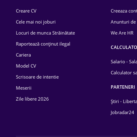
Comerț / Retail
Creare CV
Creeaza cont
Construcții
Cele mai noi joburi
Anunturi de
Drept
Locuri de munca Străinătate
We Are HR
Educație / Training
Raportează conținut ilegal
CALCULAT
Cariera
Energetică
Salario - Sa
Model CV
Farma
Calculator sa
Scrisoare de intentie
Imobiliară
PARTENERI
Meserii
IT / Telecom
Zile libere 2026
Știri - Libert
Lemn / PVC
Jobradar24
Mașini / Auto
Media / Internet