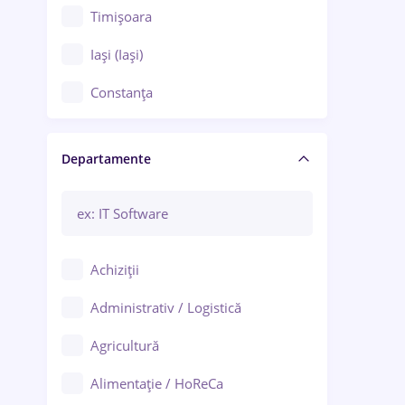
Timișoara
Iași (Iași)
Constanța
Craiova
Departamente
Brașov
Bacău
Brăila
Achiziții
Galați (Galați)
Administrativ / Logistică
Oradea
Agricultură
Ploiești
Alimentație / HoReCa
Adjud