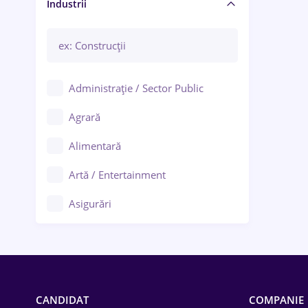
Manager / Executiv
Industrii
Administrație / Sector Public
Agrară
Alimentară
Artă / Entertainment
Asigurări
Bănci / Servicii financiare
Call-center / BPO
Chimică
CANDIDAT
COMPANIE