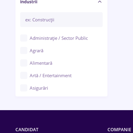
Manager / Executiv
Industrii
Administrație / Sector Public
Agrară
Alimentară
Artă / Entertainment
Asigurări
Bănci / Servicii financiare
Call-center / BPO
Chimică
CANDIDAT
COMPANIE