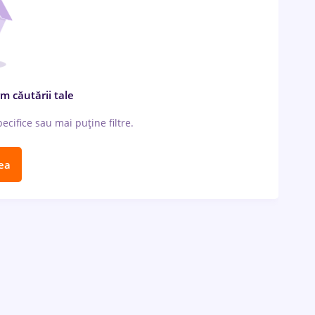
m căutării tale
cifice sau mai puține filtre.
ea