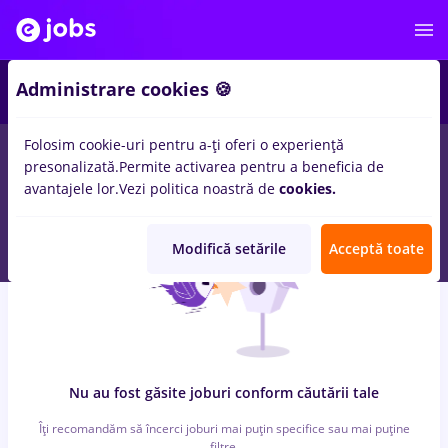
5
Administrare cookies 🍪
Folosim cookie-uri pentru a-ți oferi o experiență
0
locuri de munca
job online
in
Bucuresti
pentru
Student
in
presonalizată.
Permite activarea pentru a beneficia de
Banci, IT / Telecom
avantajele lor.
Vezi politica noastră de
cookies.
Modifică setările
Acceptă toate
Nu au fost găsite joburi conform căutării tale
Îți recomandăm să încerci joburi mai puțin specifice sau mai puține
filtre.