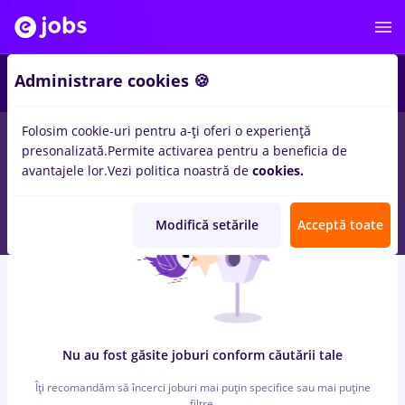
6
Administrare cookies 🍪
Folosim cookie-uri pentru a-ți oferi o experiență
0
locuri de munca
faiantar, Full time
in
Bucuresti
pentru
Fara
presonalizată.
Permite activarea pentru a beneficia de
experienta
in
Banci, Medicina / Sanatate
avantajele lor.
Vezi politica noastră de
cookies.
Modifică setările
Acceptă toate
Nu au fost găsite joburi conform căutării tale
Îți recomandăm să încerci joburi mai puțin specifice sau mai puține
filtre.