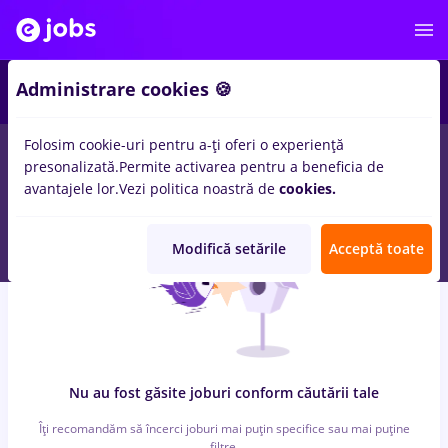
6
Administrare cookies 🍪
Folosim cookie-uri pentru a-ți oferi o experiență
0
locuri de munca
japonia, Full time
in
Bucuresti
pentru
Fara
presonalizată.
Permite activarea pentru a beneficia de
experienta
in
Banci, IT / Telecom
avantajele lor.
Vezi politica noastră de
cookies.
Modifică setările
Acceptă toate
Nu au fost găsite joburi conform căutării tale
Îți recomandăm să încerci joburi mai puțin specifice sau mai puține
filtre.