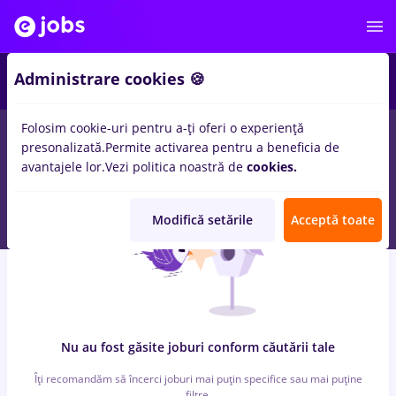
6
Administrare cookies 🍪
Folosim cookie-uri pentru a-ți oferi o experiență
0
locuri de munca
faiantar, Full time
in
Bucuresti
pentru
Fara
presonalizată.
Permite activarea pentru a beneficia de
experienta
in
Banci, IT / Telecom
avantajele lor.
Vezi politica noastră de
cookies.
Modifică setările
Acceptă toate
Nu au fost găsite joburi conform căutării tale
Îți recomandăm să încerci joburi mai puțin specifice sau mai puține
filtre.