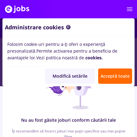
6
Administrare cookies 🍪
Folosim cookie-uri pentru a-ți oferi o experiență
0
locuri de munca
peisagist, Full time
in
Bucuresti
pentru
presonalizată.
Permite activarea pentru a beneficia de
Entry-Level (< 2 ani)
in
Banci, Medicina / Sanatate
avantajele lor.
Vezi politica noastră de
cookies.
Modifică setările
Acceptă toate
Nu au fost găsite joburi conform căutării tale
Îți recomandăm să încerci joburi mai puțin specifice sau mai puține
filtre.