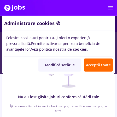
3
Administrare cookies 🍪
Folosim cookie-uri pentru a-ți oferi o experiență
0
locuri de munca
alpinist
in
Bucuresti
in
Banci
presonalizată.
Permite activarea pentru a beneficia de
avantajele lor.
Vezi politica noastră de
cookies.
Modifică setările
Acceptă toate
Nu au fost găsite joburi conform căutării tale
Îți recomandăm să încerci joburi mai puțin specifice sau mai puține
filtre.