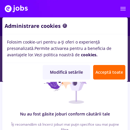
7
Administrare cookies 🍪
Folosim cookie-uri pentru a-ți oferi o experiență
0
locuri de munca
strungar, Full time
in
Bucuresti
pentru
presonalizată.
Permite activarea pentru a beneficia de
Student, Fara experienta
in
Banci, Transport / Distributie
avantajele lor.
Vezi politica noastră de
cookies.
Modifică setările
Acceptă toate
Nu au fost găsite joburi conform căutării tale
Îți recomandăm să încerci joburi mai puțin specifice sau mai puține
filtre.