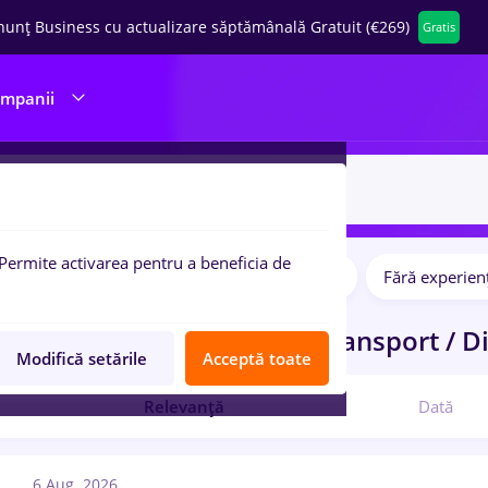
nunț Business cu actualizare săptămânală Gratuit (€269)
Gratis
ompanii
Permite activarea pentru a beneficia de
Salarii
Full time
Part time
Fără experien
pulare:
ocuri de munca
in
Brazi
in
Transport / Di
Modifică setările
Acceptă toate
Relevanță
Dată
6 Aug. 2026