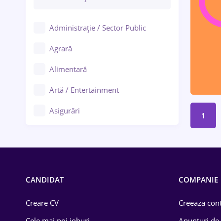
Administrație / Sector Public
Agrară
Alimentară
Artă / Entertainment
Asigurări
1
Bănci / Servicii financiare
Call-center / BPO
Chimică
CANDIDAT
COMPANIE
Comerț / Retail
Creare CV
Creeaza cont
Construcții
Cele mai noi joburi
Anunturi de