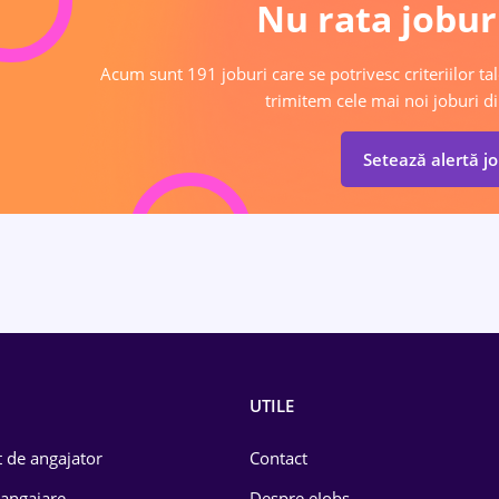
Nu rata joburi
Acum sunt 191 joburi care se potrivesc criteriilor tal
trimitem cele mai noi joburi di
Setează alertă j
UTILE
 de angajator
Contact
 angajare
Despre eJobs