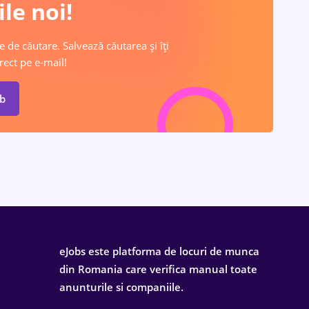
le noi!
e de căutare. Salvează căutarea și îți
rect pe e-mail!
ob
eJobs este platforma de locuri de munca
din Romania care verifica manual toate
anunturile si companiile.