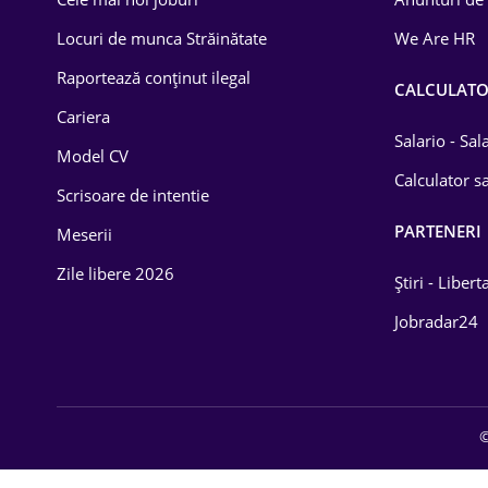
Drept
Locuri de munca Străinătate
We Are HR
Educație / Training
Raportează conținut ilegal
CALCULAT
Cariera
Energetică
Salario - Sa
Model CV
Farma
Calculator sa
Scrisoare de intentie
Imobiliară
PARTENERI
Meserii
IT / Telecom
Zile libere 2026
Știri - Libert
Lemn / PVC
Jobradar24
Mașini / Auto
Media / Internet
©
Medicină / Sănătate