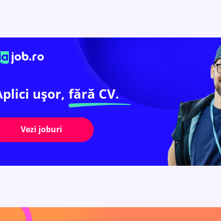
Aplici ușor,
fără CV.
Vezi joburi