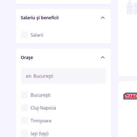
Salariu și beneficii
Salarii
Orașe
București
Cluj-Napoca
Timișoara
Iași (Iași)