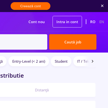
Creează cont
Cont nou
Intra in cont
RO
EN
Caută job
ță
Entry-Level (< 2 ani)
Student
IT / Telecom
stributie
Distanță