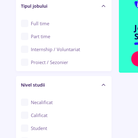
Alba Iulia
Tipul jobului
Asigurări
Alexandria
Au pair / Babysitter / Curățenie
Full time
Arad
S
Audit / Consultanță
Part time
Baia Mare
Auto / Echipamente
Internship / Voluntariat
Bârlad
Automatizări
Proiect / Sezonier
Bistrița (Bistrița-Năsăud)
Bănci
Nivel studii
Cercetare - dezvoltare
Chimie / Biochimie
Necalificat
Confecții / Design vestimentar
Calificat
Construcții / Instalații
Student