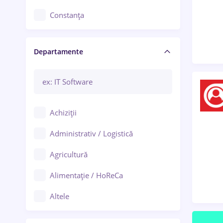
Constanța
Craiova
Departamente
Brașov
Bacău
Brăila
Achiziții
Galați (Galați)
Administrativ / Logistică
Oradea
Agricultură
Ploiești
Alimentație / HoReCa
Adjud
Altele
Aiud
Arhitectură / Design interior