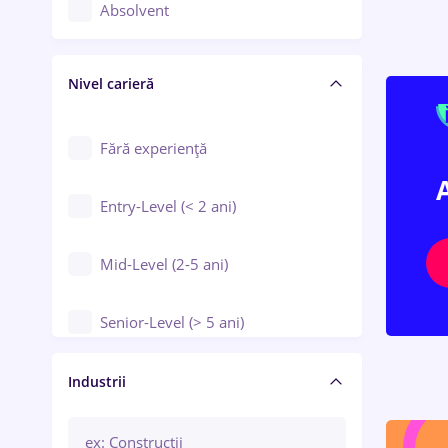
Controlul calității
Absolvent
Crewing / Casino / Entertainment
Nivel carieră
Educație / Training / Arte
Farmacie
Fără experiență
Entry-Level (< 2 ani)
Mid-Level (2-5 ani)
Senior-Level (> 5 ani)
Manager / Executiv
Industrii