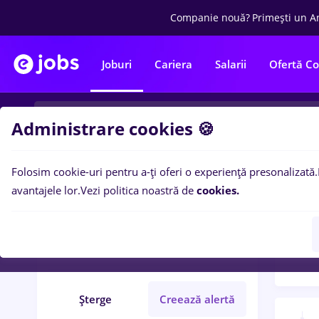
Companie nouă?
Primești un A
Joburi
Cariera
Salarii
Ofertă C
Administrare cookies 🍪
Folosim cookie-uri pentru a-ți oferi o experiență presonalizată.
Filtre po
Filtre
avantajele lor.
Vezi politica noastră de
cookies.
191
l
Brazi
Transport / Distribuție
Șterge
Creează alertă