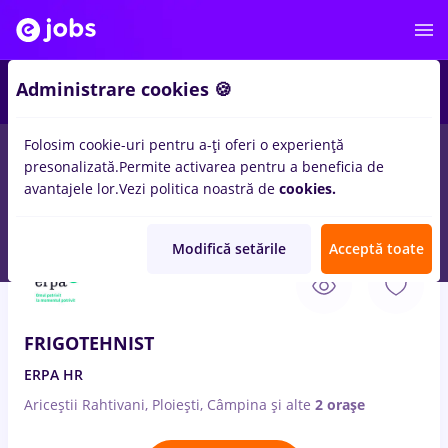
2
Administrare cookies 🍪
Folosim cookie-uri pentru a-ți oferi o experiență
presonalizată.
Permite activarea pentru a beneficia de
Salarii
Full time
Part time
Fără experiență
avantajele lor.
Vezi politica noastră de
cookies.
92
locuri de munca
in
Brazi
in
Constructii / Instalatii
Modifică setările
Acceptă toate
9 Aug. 2026
FRIGOTEHNIST
ERPA HR
Ariceștii Rahtivani, Ploiești, Câmpina
și alte
2 orașe