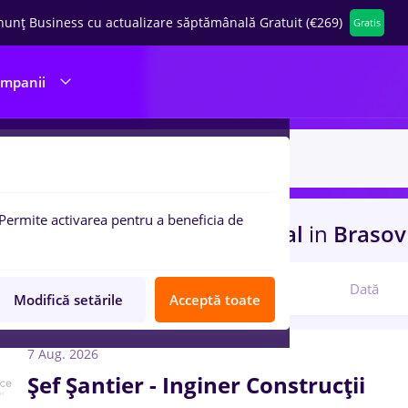
nunț Business cu actualizare săptămânală Gratuit (€269)
Gratis
ompanii
Permite activarea pentru a beneficia de
uri de munca
asistent medical
in
Braso
Relevanță
Dată
Modifică setările
Acceptă toate
7 Aug. 2026
Șef Șantier - Inginer Construcții