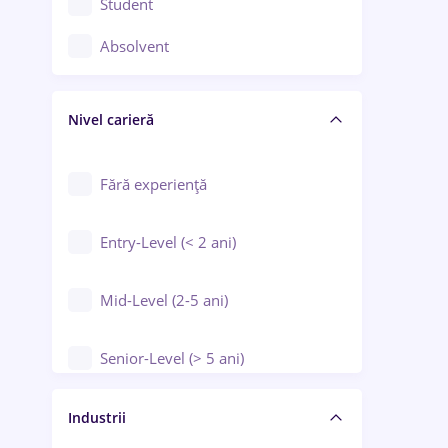
Student
Controlul calității
Absolvent
Crewing / Casino / Entertainment
Nivel carieră
Educație / Training / Arte
Farmacie
Fără experiență
Entry-Level (< 2 ani)
Mid-Level (2-5 ani)
Senior-Level (> 5 ani)
Manager / Executiv
Industrii