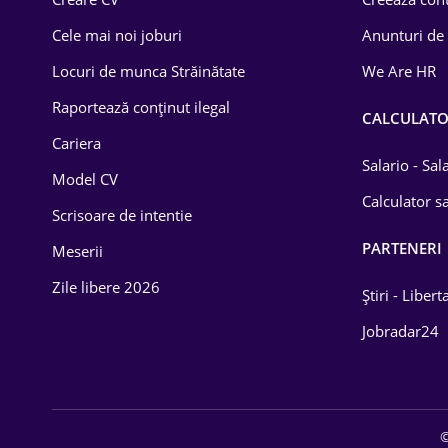
Construcții
Cele mai noi joburi
Anunturi de
Drept
Locuri de munca Străinătate
We Are HR
Educație / Training
Raportează conținut ilegal
CALCULAT
Cariera
Energetică
Salario - Sa
Model CV
Farma
Calculator sa
Scrisoare de intentie
Imobiliară
PARTENERI
Meserii
IT / Telecom
Zile libere 2026
Știri - Libert
Lemn / PVC
Jobradar24
Mașini / Auto
Media / Internet
©
Medicină / Sănătate