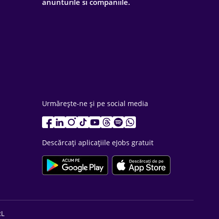
anunturile si companiile.
Urmărește-ne și pe social media
Descărcați aplicațiile eJobs gratuit
RL