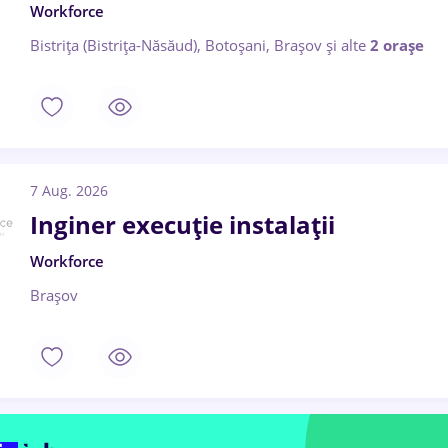
Workforce
Bistrița (Bistrița-Năsăud), Botoșani, Brașov
și alte
2 orașe
7 Aug. 2026
Inginer execuție instalații
Workforce
Brașov