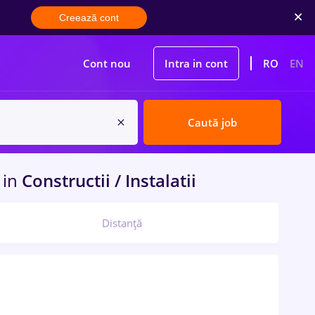
Creează cont
Cont nou
Intra in cont
RO
EN
Caută job
v
in
Constructii / Instalatii
Distanță