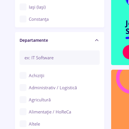
Iași (Iași)
Constanța
S
Craiova
Departamente
Brașov
Bacău
Brăila
Achiziții
Galați (Galați)
Administrativ / Logistică
Oradea
Agricultură
Ploiești
Alimentație / HoReCa
Adjud
Altele
Aiud