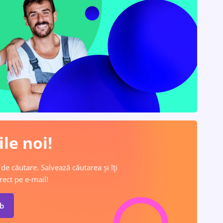
le noi!
 de căutare. Salvează căutarea și îți
rect pe e-mail!
ob