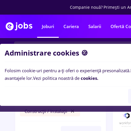
Companie nouă?
Primești un A
Joburi
Cariera
Salarii
Ofertă C
Administrare cookies 🍪
Folosim cookie-uri pentru a-ți oferi o experiență presonalizată.
4
loc
Filtre
avantajele lor.
Vezi politica noastră de
cookies.
asistent medical
Brașov
Construcții / Instalații