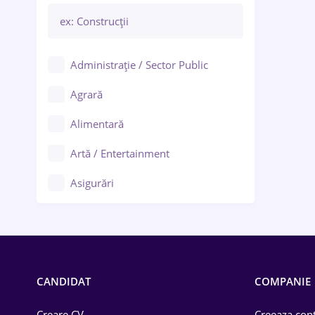
Administrație / Sector Public
Agrară
Alimentară
Artă / Entertainment
Asigurări
Bănci / Servicii financiare
Call-center / BPO
Chimică
CANDIDAT
COMPANIE
Comerț / Retail
Creare CV
Creeaza cont