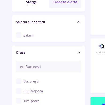
Șterge
Creează alertă
Salariu și beneficii
Salarii
Orașe
București
Cluj-Napoca
Timișoara