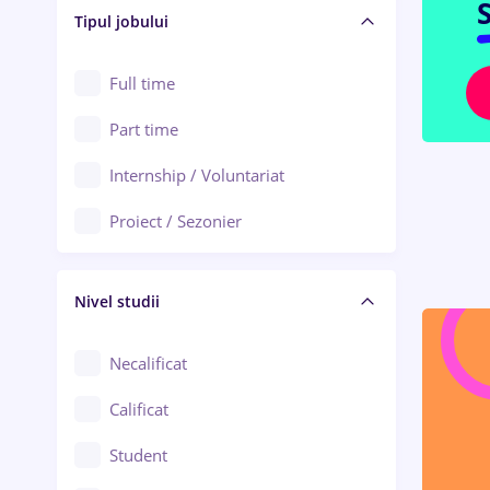
Alba Iulia
S
Tipul jobului
Asigurări
Alexandria
Au pair / Babysitter / Curățenie
Full time
Arad
Audit / Consultanță
Part time
Baia Mare
Auto / Echipamente
Internship / Voluntariat
Bârlad
Automatizări
Proiect / Sezonier
Bistrița (Bistrița-Năsăud)
Bănci
Nivel studii
Cercetare - dezvoltare
Chimie / Biochimie
Necalificat
Confecții / Design vestimentar
Calificat
Construcții / Instalații
Student