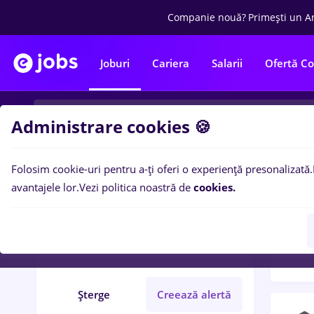
Companie nouă?
Primești un A
Joburi
Cariera
Salarii
Ofertă C
Administrare cookies 🍪
Folosim cookie-uri pentru a-ți oferi o experiență presonalizată.
Filtre po
Filtre
avantajele lor.
Vezi politica noastră de
cookies.
154
l
Brănești (Ilfov)
Medicină / Sănătate
Șterge
Creează alertă