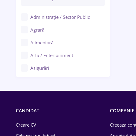
Administrație / Sector Public
Agrară
Alimentară
Artă / Entertainment
Asigurări
Bănci / Servicii financiare
Call-center / BPO
Chimică
CANDIDAT
COMPANIE
Comerț / Retail
Creare CV
Creeaza cont
Construcții
Cele mai noi joburi
Anunturi de