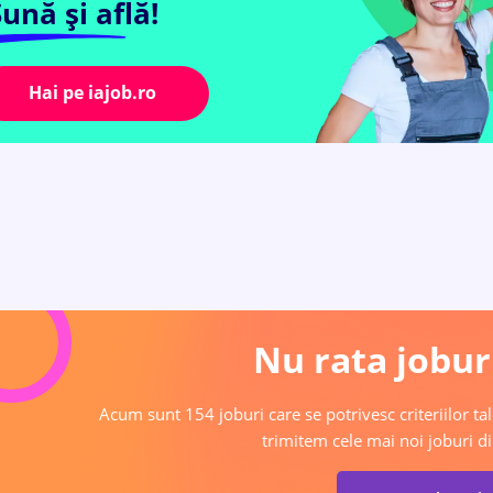
ună și află!
Hai pe iajob.ro
Nu rata joburi
Acum sunt 154 joburi care se potrivesc criteriilor tal
trimitem cele mai noi joburi di