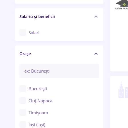
Salariu și beneficii
Salarii
Orașe
București
Cluj-Napoca
Timișoara
Iași (Iași)