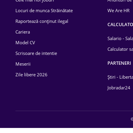
Drept
Locuri de munca Străinătate
We Are HR
Educație / Training
Raportează conținut ilegal
CALCULAT
Cariera
Energetică
Salario - Sa
Model CV
Farma
Calculator sa
Scrisoare de intentie
Imobiliară
PARTENERI
Meserii
IT / Telecom
Zile libere 2026
Știri - Libert
Lemn / PVC
Jobradar24
Mașini / Auto
Media / Internet
©
Medicină / Sănătate