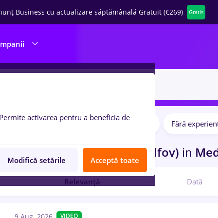
nunț Business cu actualizare săptămânală Gratuit (€269)
Gratis
ompanii
Permite activarea pentru a beneficia de
Salarii
Full time
Part time
Fără experien
pulare:
ocuri de munca
in
Branesti (Ilfov)
in
Medi
Modifică setările
Acceptă toate
Relevanță
Dată
9 Aug. 2026
VIDEO