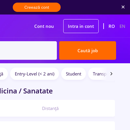
Creează cont
Cont nou
Intra in cont
RO
EN
Caută job
ță
Entry-Level (< 2 ani)
Student
Transport / Distrib
cina / Sanatate
Distanță