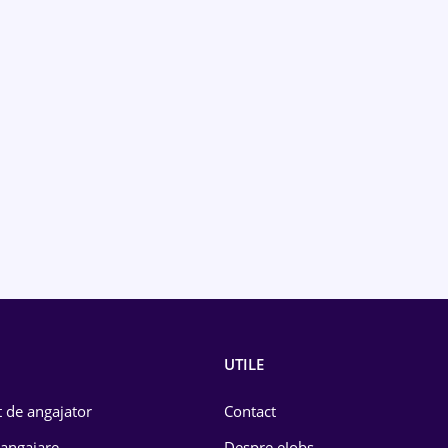
UTILE
 de angajator
Contact
 angajare
Despre eJobs