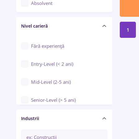
Controlul calității
Absolvent
Crewing / Casino / Entertainment
Nivel carieră
Educație / Training / Arte
1
Farmacie
Fără experiență
Entry-Level (< 2 ani)
Mid-Level (2-5 ani)
Senior-Level (> 5 ani)
Manager / Executiv
Industrii