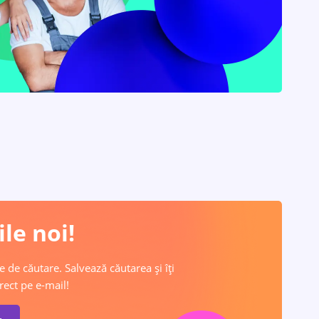
le noi!
e de căutare. Salvează căutarea și îți
rect pe e-mail!