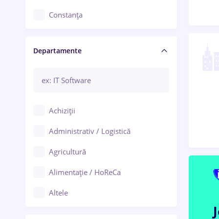
Constanța
Craiova
Departamente
Brașov
Bacău
Brăila
Achiziții
Galați (Galați)
Administrativ / Logistică
Oradea
Agricultură
Ploiești
Alimentație / HoReCa
Adjud
Altele
Aiud
Arhitectură / Design interior