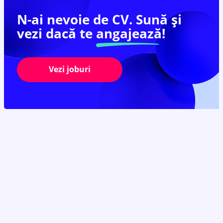
N-ai nevoie de CV. Sună și
vezi dacă te
angajează!
Vezi joburi