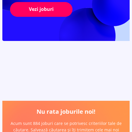
Vezi joburi
Nu rata joburile noi!
Acum sunt 884 joburi care se potrivesc criteriilor tale de
căutare. Salvează căutarea și îți trimitem cele mai noi