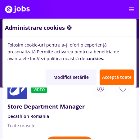
2
Administrare cookies 🍪
Folosim cookie-uri pentru a-ți oferi o experiență
presonalizată.
Permite activarea pentru a beneficia de
Salarii
Fără experiență
Entry-Level (< 2 ani)
Stu
avantajele lor.
Vezi politica noastră de
cookies.
884
locuri de munca
Full time
in
Branesti (Ilfov)
Modifică setările
Acceptă toate
10 Aug. 2026
VIDEO
Store Department Manager
Decathlon Romania
Toate oraşele