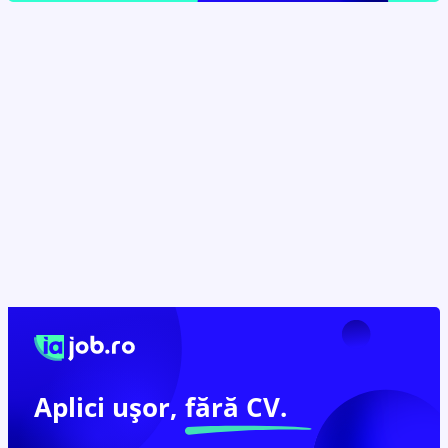
Aplici ușor,
fără CV.