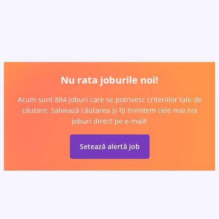
Nu rata joburile noi!
Acum sunt 884 joburi care se potrivesc criteriilor tale de
căutare. Salvează căutarea și îți trimitem cele mai noi
joburi direct pe e-mail!
Setează alertă job