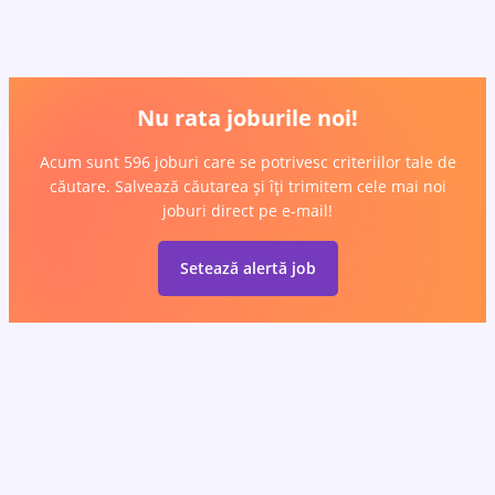
Nu rata joburile noi!
Acum sunt 596 joburi care se potrivesc criteriilor tale de
căutare. Salvează căutarea și îți trimitem cele mai noi
joburi direct pe e-mail!
Setează alertă job