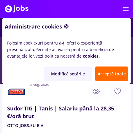
2
Administrare cookies 🍪
Folosim cookie-uri pentru a-ți oferi o experiență
presonalizată.
Permite activarea pentru a beneficia de
Salarii
Full time
Part time
Student
Transpo
avantajele lor.
Vezi politica noastră de
cookies.
596
locuri de munca
in
Branesti (Ilfov)
pentru
Entry-Level (< 2
ani)
Modifică setările
Acceptă toate
6 Aug. 2026
Sudor TIG | Tanis | Salariu până la 28,35
€/oră brut
OTTO JOBS.EU B.V.