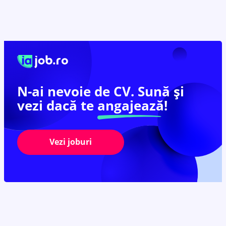
N-ai nevoie de CV. Sună și
vezi dacă te
angajează!
Vezi joburi