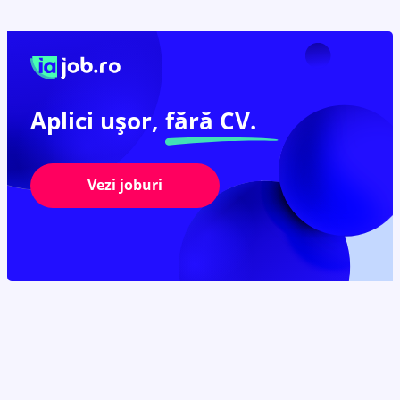
Aplici ușor,
fără CV.
Vezi joburi