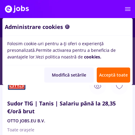
2
Administrare cookies 🍪
Folosim cookie-uri pentru a-ți oferi o experiență
presonalizată.
Permite activarea pentru a beneficia de
Salarii
Full time
Part time
Fără experiență
avantajele lor.
Vezi politica noastră de
cookies.
96
locuri de munca
in
Branesti (Ilfov)
in
Constructii / Instalatii
Modifică setările
Acceptă toate
10 Aug. 2026
Sudor TIG | Tanis | Salariu până la 28,35
€/oră brut
OTTO JOBS.EU B.V.
Toate oraşele