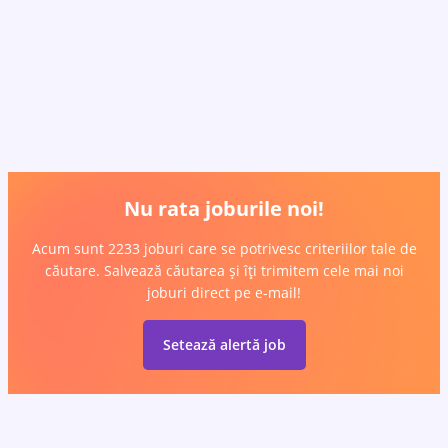
Nu rata joburile noi!
Acum sunt 2233 joburi care se potrivesc criteriilor tale de
căutare. Salvează căutarea și îți trimitem cele mai noi
joburi direct pe e-mail!
Setează alertă job