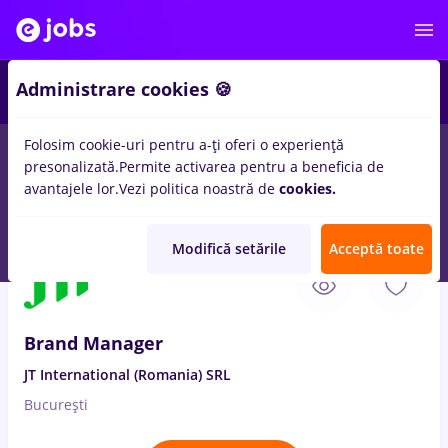
1
Administrare cookies 🍪
Folosim cookie-uri pentru a-ți oferi o experiență
presonalizată.
Permite activarea pentru a beneficia de
Salarii
Remote (de acasă)
București
Cluj-Napoc
avantajele lor.
Vezi politica noastră de
cookies.
2233
locuri de munca
brand manager
Modifică setările
Acceptă toate
9 Aug. 2026
Brand Manager
JT International (Romania) SRL
București