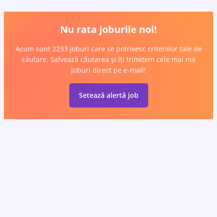
Nu rata joburile noi!
Acum sunt 2233 joburi care se potrivesc criteriilor tale de
căutare. Salvează căutarea și îți trimitem cele mai noi
joburi direct pe e-mail!
Setează alertă job