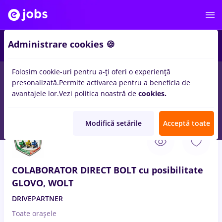
3
Administrare cookies 🍪
Folosim cookie-uri pentru a-ți oferi o experiență
presonalizată.
Permite activarea pentru a beneficia de
Salarii
Fără experiență
Entry-Level (< 2 ani)
Tra
avantajele lor.
Vezi politica noastră de
cookies.
40
locuri de munca
Part time
in
Barlad
pentru
Student
Modifică setările
Acceptă toate
31 Iul. 2026
COLABORATOR DIRECT BOLT cu posibilitate
GLOVO, WOLT
DRIVEPARTNER
Toate oraşele