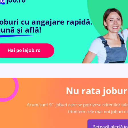
Joburi cu angajare rapidă.
ună și află!
Hai pe iajob.ro
Nu rata joburi
Acum sunt 91 joburi care se potrivesc criteriilor tale
trimitem cele mai noi joburi di
Setează alertă j