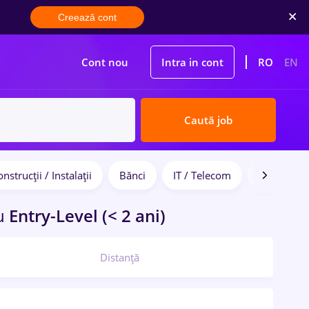
Creează cont
Cont nou
Intra in cont
RO
EN
Caută job
nstrucții / Instalații
Bănci
IT / Telecom
Medicină /
u
Entry-Level (< 2 ani)
Distanță