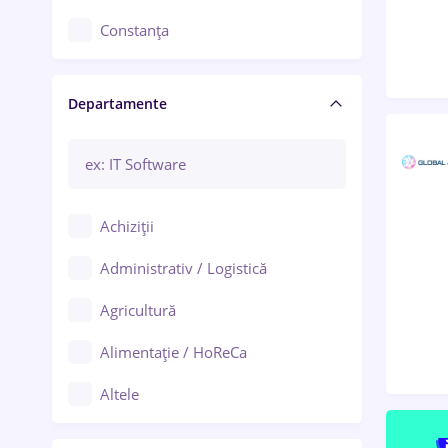
Constanța
Craiova
Departamente
Brașov
Bacău
Brăila
Achiziții
Galați (Galați)
Administrativ / Logistică
Oradea
Agricultură
Ploiești
Alimentație / HoReCa
Adjud
Altele
Aiud
Arhitectură / Design interior