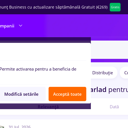
nunț Business cu actualizare săptămânală Gratuit (€269)
Gratis
ompanii
Permite activarea pentru a beneficia de
Salarii
Student
Transport / Distribuție
Co
pulare:
curi de munca
Part time
in
Barlad
pentr
Modifică setările
Acceptă toate
Relevanță
Dată
31 Iul. 2026