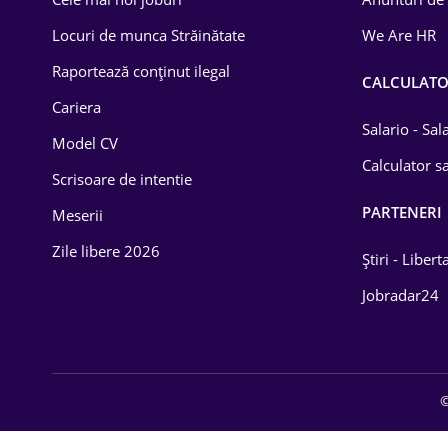
Drept
Locuri de munca Străinătate
We Are HR
Educație / Training
Raportează conținut ilegal
CALCULAT
Cariera
Energetică
Salario - Sa
Model CV
Farma
Calculator sa
Scrisoare de intentie
Imobiliară
PARTENERI
Meserii
IT / Telecom
Zile libere 2026
Știri - Libert
Lemn / PVC
Jobradar24
Mașini / Auto
Media / Internet
©
Medicină / Sănătate