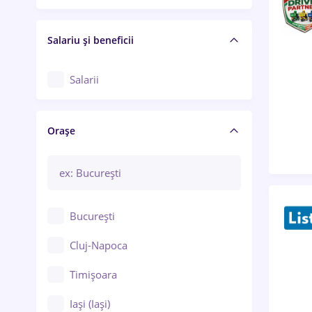
Salariu și beneficii
Salarii
Orașe
București
Cluj-Napoca
Timișoara
Iași (Iași)