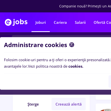
Companie nouă?
Primești un A
Joburi
Cariera
Salarii
Ofertă C
Administrare cookies 🍪
Folosim cookie-uri pentru a-ți oferi o experiență presonalizată.
Filtre po
Filtre
avantajele lor.
Vezi politica noastră de
cookies.
91
lo
Bârlad
Part time
Entry-Level (< 2 ani)
Șterge
Creează alertă