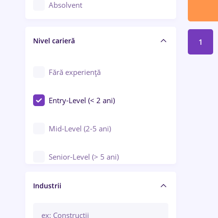
Controlul calității
Absolvent
Crewing / Casino / Entertainment
Nivel carieră
Educație / Training / Arte
1
Farmacie
Fără experiență
Entry-Level (< 2 ani)
Mid-Level (2-5 ani)
Senior-Level (> 5 ani)
Manager / Executiv
Industrii