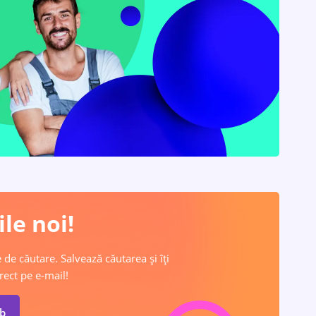
le noi!
 de căutare. Salvează căutarea și îți
rect pe e-mail!
ob