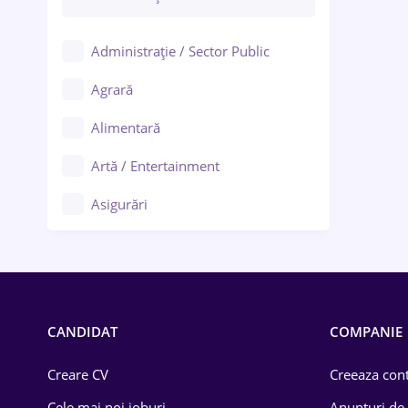
Administrație / Sector Public
Agrară
Alimentară
Artă / Entertainment
Asigurări
Bănci / Servicii financiare
Call-center / BPO
Chimică
CANDIDAT
COMPANIE
Comerț / Retail
Creare CV
Creeaza cont
Construcții
Cele mai noi joburi
Anunturi de