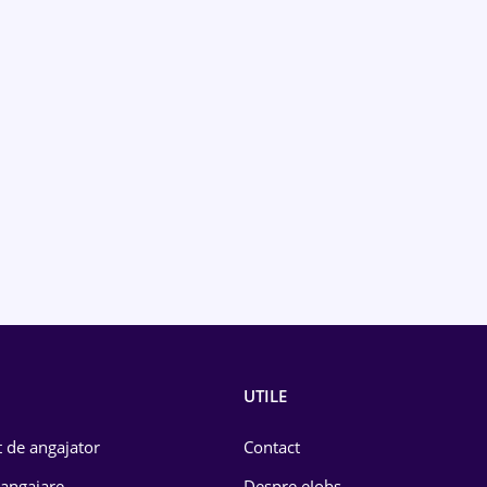
UTILE
 de angajator
Contact
 angajare
Despre eJobs