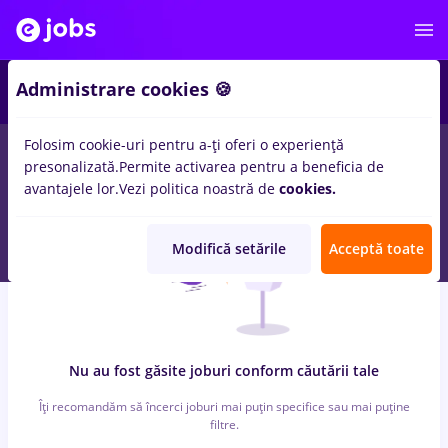
3
Administrare cookies 🍪
Folosim cookie-uri pentru a-ți oferi o experiență
0
locuri de munca
Part time
in
Barlad
in
Constructii / Instalatii
presonalizată.
Permite activarea pentru a beneficia de
avantajele lor.
Vezi politica noastră de
cookies.
Modifică setările
Acceptă toate
Nu au fost găsite joburi conform căutării tale
Îți recomandăm să încerci joburi mai puțin specifice sau mai puține
filtre.