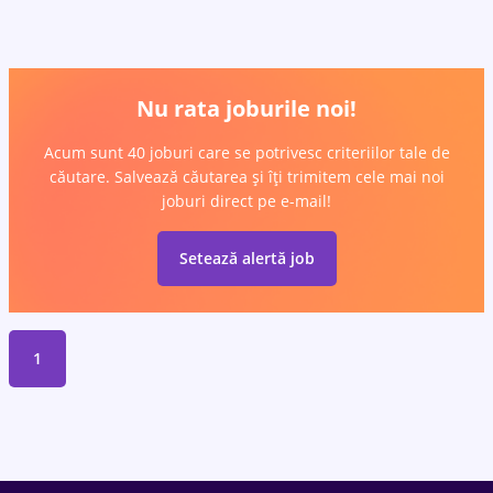
Nu rata joburile noi!
Acum sunt 40 joburi care se potrivesc criteriilor tale de
căutare. Salvează căutarea și îți trimitem cele mai noi
joburi direct pe e-mail!
Setează alertă job
1