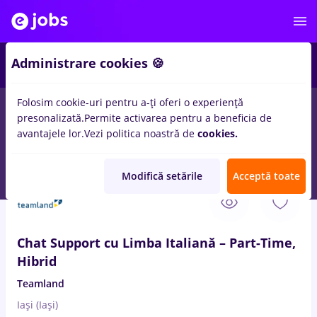
3
Administrare cookies 🍪
Folosim cookie-uri pentru a-ți oferi o experiență
presonalizată.
Permite activarea pentru a beneficia de
Salarii
Remote (de acasă)
București
Cluj-Napoc
avantajele lor.
Vezi politica noastră de
cookies.
40
locuri de munca
operare pc
pentru
Student
in
Banci
Modifică setările
Acceptă toate
8 Aug. 2026
Chat Support cu Limba Italiană – Part-Time,
Hibrid
Teamland
Iași (Iași)