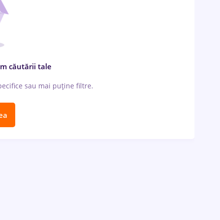
m căutării tale
cifice sau mai puține filtre.
ea