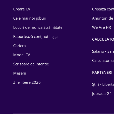
Comerț / Retail
Creare CV
Creeaza cont
Construcții
Cele mai noi joburi
Anunturi de
Drept
Locuri de munca Străinătate
We Are HR
Educație / Training
Raportează conținut ilegal
CALCULAT
Cariera
Energetică
Salario - Sa
Model CV
Farma
Calculator sa
Scrisoare de intentie
Imobiliară
PARTENERI
Meserii
IT / Telecom
Zile libere 2026
Știri - Libert
Lemn / PVC
Jobradar24
Mașini / Auto
Media / Internet