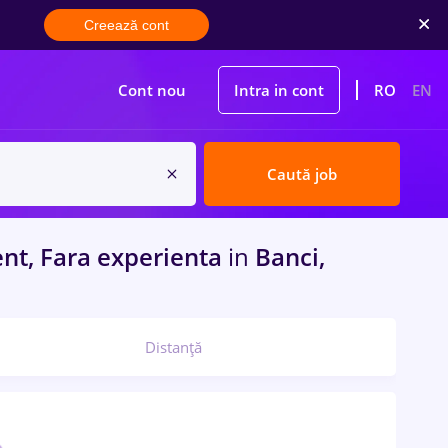
Creează cont
Cont nou
Intra in cont
RO
EN
Caută job
nt, Fara experienta
in
Banci,
Distanță