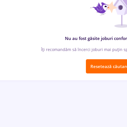
Nu au fost găsite joburi confor
Îți recomandăm să încerci joburi mai puțin spe
Resetează căutar