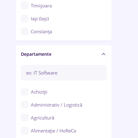
Timișoara
Iași (Iași)
Constanța
Craiova
Departamente
Brașov
Bacău
Brăila
Achiziții
Galați (Galați)
Administrativ / Logistică
Oradea
Agricultură
Ploiești
Alimentație / HoReCa
Adjud