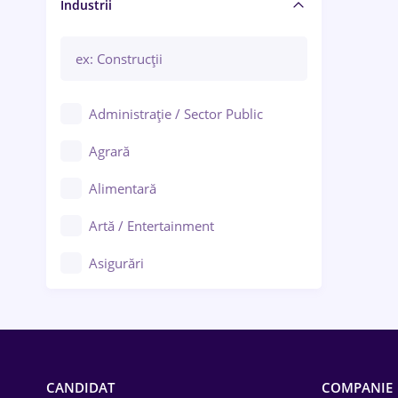
Manager / Executiv
Industrii
Administrație / Sector Public
Agrară
Alimentară
Artă / Entertainment
Asigurări
Bănci / Servicii financiare
Call-center / BPO
Chimică
CANDIDAT
COMPANIE