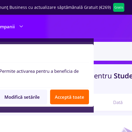
nunț Business cu actualizare săptămânală Gratuit (€269)
Gratis
ompanii
Permite activarea pentru a beneficia de
uri de munca
prime kapital
pentru
Stude
ina / Sanatate
Modifică setările
Acceptă toate
Relevanță
Dată