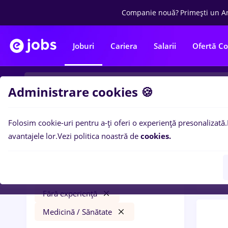
Companie nouă?
Primești un A
Joburi
Cariera
Salarii
Ofertă C
Administrare cookies 🍪
Folosim cookie-uri pentru a-ți oferi o experiență presonalizată.
0
loc
Filtre
avantajele lor.
Vezi politica noastră de
cookies.
Medic
prime kapital
Bănci
Student
Fără experiență
Medicină / Sănătate