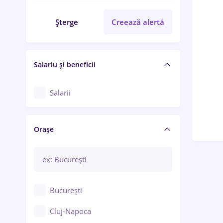
Șterge
Creează alertă
Salariu și beneficii
Salarii
Orașe
București
Cluj-Napoca