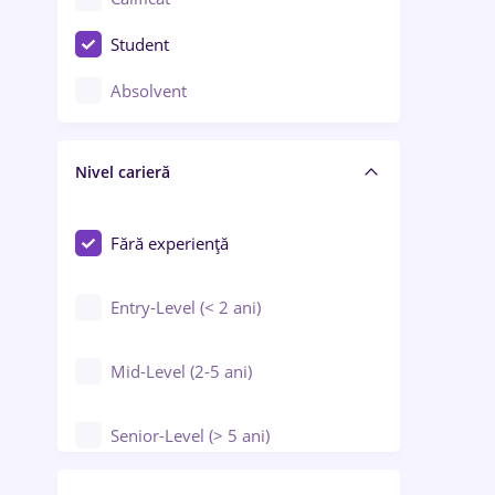
Construcții / Instalații
Student
Controlul calității
Absolvent
Crewing / Casino / Entertainment
Nivel carieră
Educație / Training / Arte
Farmacie
Fără experiență
Entry-Level (< 2 ani)
Mid-Level (2-5 ani)
Senior-Level (> 5 ani)