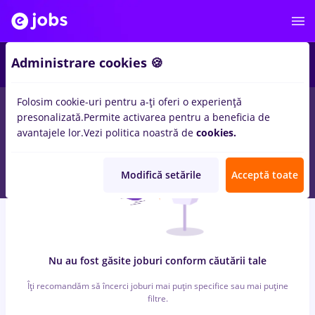
3
Administrare cookies 🍪
Folosim cookie-uri pentru a-ți oferi o experiență
0
locuri de munca
sef magazin
in
Banci, Medicina / Sanatate
presonalizată.
Permite activarea pentru a beneficia de
avantajele lor.
Vezi politica noastră de
cookies.
Modifică setările
Acceptă toate
Nu au fost găsite joburi conform căutării tale
Îți recomandăm să încerci joburi mai puțin specifice sau mai puține
filtre.