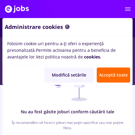
3
Administrare cookies 🍪
Folosim cookie-uri pentru a-ți oferi o experiență
0
locuri de munca
finante
in
Banci, Medicina / Sanatate
presonalizată.
Permite activarea pentru a beneficia de
avantajele lor.
Vezi politica noastră de
cookies.
Modifică setările
Acceptă toate
Nu au fost găsite joburi conform căutării tale
Îți recomandăm să încerci joburi mai puțin specifice sau mai puține
filtre.