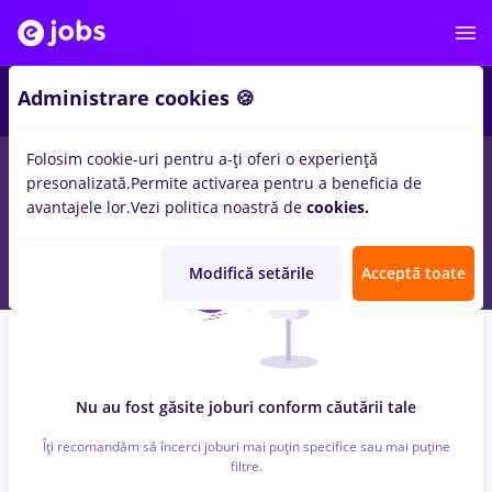
3
Administrare cookies 🍪
Folosim cookie-uri pentru a-ți oferi o experiență
0
locuri de munca
biochimist
in
Banci, Medicina / Sanatate
presonalizată.
Permite activarea pentru a beneficia de
avantajele lor.
Vezi politica noastră de
cookies.
Modifică setările
Acceptă toate
Nu au fost găsite joburi conform căutării tale
Îți recomandăm să încerci joburi mai puțin specifice sau mai puține
filtre.