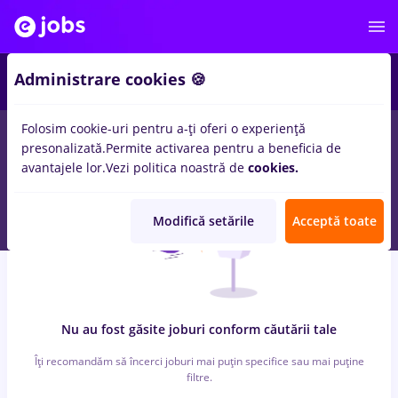
3
Administrare cookies 🍪
Folosim cookie-uri pentru a-ți oferi o experiență
0
locuri de munca
ambalator
in
Banci, IT / Telecom
presonalizată.
Permite activarea pentru a beneficia de
avantajele lor.
Vezi politica noastră de
cookies.
Modifică setările
Acceptă toate
Nu au fost găsite joburi conform căutării tale
Îți recomandăm să încerci joburi mai puțin specifice sau mai puține
filtre.