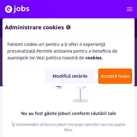
2
Administrare cookies 🍪
Folosim cookie-uri pentru a-ți oferi o experiență
0
locuri de munca
ilustrator
in
Banci
presonalizată.
Permite activarea pentru a beneficia de
avantajele lor.
Vezi politica noastră de
cookies.
Modifică setările
Acceptă toate
Nu au fost găsite joburi conform căutării tale
Îți recomandăm să încerci joburi mai puțin specifice sau mai puține
filtre.