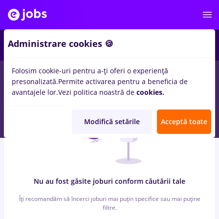
2
Administrare cookies 🍪
Folosim cookie-uri pentru a-ți oferi o experiență
0
locuri de munca
horticultor
in
Banci
presonalizată.
Permite activarea pentru a beneficia de
avantajele lor.
Vezi politica noastră de
cookies.
Modifică setările
Acceptă toate
Nu au fost găsite joburi conform căutării tale
Îți recomandăm să încerci joburi mai puțin specifice sau mai puține
filtre.