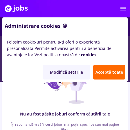
4
Administrare cookies 🍪
Folosim cookie-uri pentru a-ți oferi o experiență
0
locuri de munca
solidworks, Full time
pentru
Student
in
presonalizată.
Permite activarea pentru a beneficia de
Banci
avantajele lor.
Vezi politica noastră de
cookies.
Modifică setările
Acceptă toate
Nu au fost găsite joburi conform căutării tale
Îți recomandăm să încerci joburi mai puțin specifice sau mai puține
filtre.