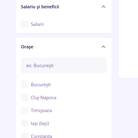
Salariu și beneficii
Salarii
Orașe
București
Cluj-Napoca
Timișoara
Iași (Iași)
Constanța