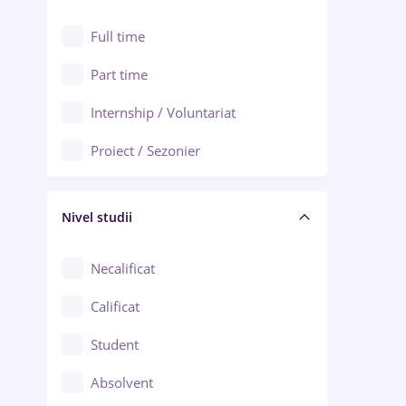
Alexandria
Au pair / Babysitter / Curățenie
Full time
Arad
Audit / Consultanță
Part time
Baia Mare
Auto / Echipamente
Internship / Voluntariat
Bârlad
Automatizări
Proiect / Sezonier
Bistrița (Bistrița-Năsăud)
Bănci
Nivel studii
Cercetare - dezvoltare
Chimie / Biochimie
Necalificat
Confecții / Design vestimentar
Calificat
Construcții / Instalații
Student
Controlul calității
Absolvent