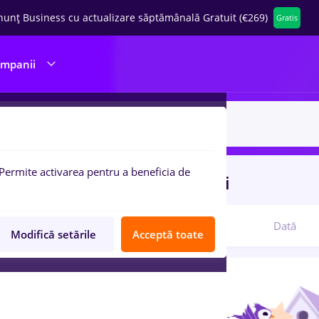
nunț Business cu actualizare săptămânală Gratuit (€269)
Gratis
ompanii
Permite activarea pentru a beneficia de
uri de munca
editare
in
Banci
Relevanță
Dată
Modifică setările
Acceptă toate