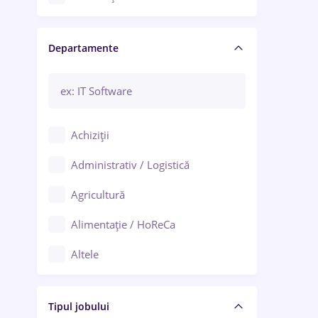
Craiova
Departamente
Brașov
Bacău
Brăila
Achiziții
Galați (Galați)
Administrativ / Logistică
Oradea
Agricultură
Ploiești
Alimentație / HoReCa
Adjud
Altele
Aiud
Arhitectură / Design interior
Alba Iulia
Tipul jobului
Asigurări