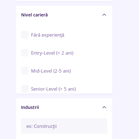
Crewing / Casino / Entertainment
Nivel carieră
Educație / Training / Arte
Farmacie
Fără experiență
Entry-Level (< 2 ani)
Mid-Level (2-5 ani)
Senior-Level (> 5 ani)
Manager / Executiv
Industrii