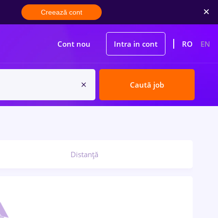
Creează cont
Cont nou
Intra in cont
RO
EN
Caută job
Distanță