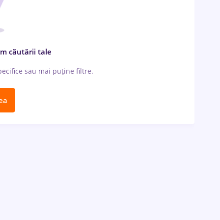
m căutării tale
cifice sau mai puține filtre.
ea