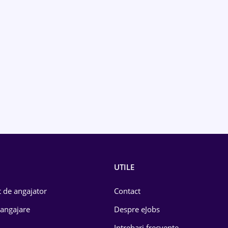
UTILE
 de angajator
Contact
 angajare
Despre eJobs
Intrebari frecvente