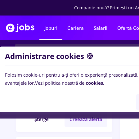
Companie nouă?
Primești un A
Joburi
Cariera
Salarii
Ofertă C
Administrare cookies 🍪
Folosim cookie-uri pentru a-ți oferi o experiență presonalizată.
0
loc
Filtre
avantajele lor.
Vezi politica noastră de
cookies.
editare
Bănci
Șterge
Creează alertă