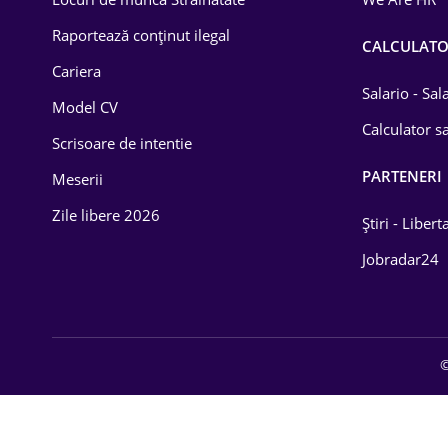
Educație / Training
Raportează conținut ilegal
CALCULAT
Cariera
Energetică
Salario - Sa
Model CV
Farma
Calculator sa
Scrisoare de intentie
Imobiliară
PARTENERI
Meserii
IT / Telecom
Zile libere 2026
Știri - Libert
Lemn / PVC
Jobradar24
Mașini / Auto
Media / Internet
©
Medicină / Sănătate