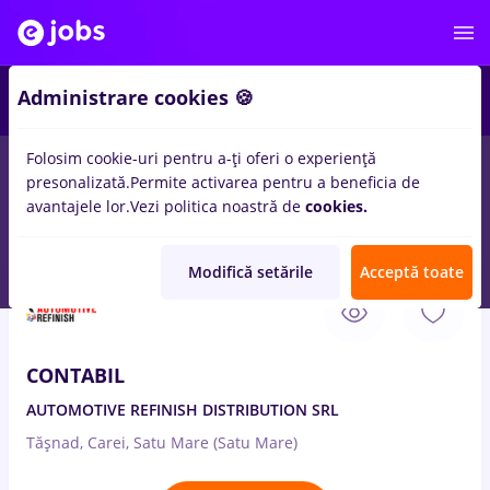
2
Administrare cookies 🍪
Folosim cookie-uri pentru a-ți oferi o experiență
presonalizată.
Permite activarea pentru a beneficia de
Salarii
Remote (de acasă)
București
Cluj-Napoc
avantajele lor.
Vezi politica noastră de
cookies.
11
locuri de munca
contabil primar
in
Banci
Modifică setările
Acceptă toate
5 Aug. 2026
CONTABIL
AUTOMOTIVE REFINISH DISTRIBUTION SRL
Tășnad, Carei, Satu Mare (Satu Mare)