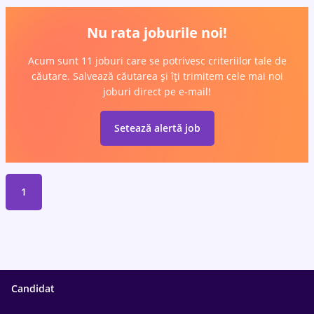
Nu rata joburile noi!
Acum sunt 11 joburi care se potrivesc criteriilor tale de
căutare. Salvează căutarea și îți trimitem cele mai noi
joburi direct pe e-mail!
Setează alertă job
1
Candidat