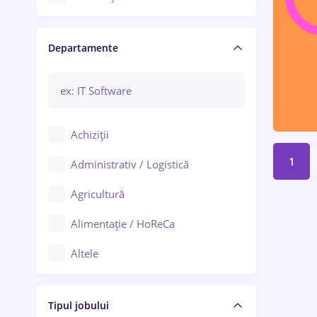
Craiova
Departamente
Brașov
Bacău
Brăila
Achiziții
Galați (Galați)
1
Administrativ / Logistică
Oradea
Agricultură
Ploiești
Alimentație / HoReCa
Adjud
Altele
Aiud
Arhitectură / Design interior
Alba Iulia
Tipul jobului
Asigurări