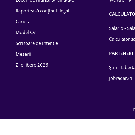
Educație / Training
Raportează conținut ilegal
CALCULAT
Cariera
Energetică
Salario - Sa
Model CV
Farma
Calculator sa
Scrisoare de intentie
Imobiliară
PARTENERI
Meserii
IT / Telecom
Zile libere 2026
Știri - Libert
Lemn / PVC
Jobradar24
Mașini / Auto
Media / Internet
©
Medicină / Sănătate