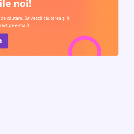
le noi!
 de căutare. Salvează căutarea și îți
rect pe e-mail!
ob