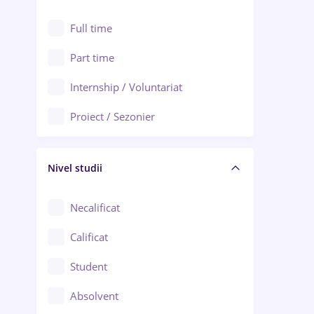
Alexandria
Au pair / Babysitter / Curățenie
Full time
Arad
Audit / Consultanță
Part time
Baia Mare
Auto / Echipamente
Internship / Voluntariat
Bârlad
Automatizări
Proiect / Sezonier
Bistrița (Bistrița-Năsăud)
Bănci
Nivel studii
Cercetare - dezvoltare
Chimie / Biochimie
Necalificat
Confecții / Design vestimentar
Calificat
Construcții / Instalații
Student
Controlul calității
Absolvent