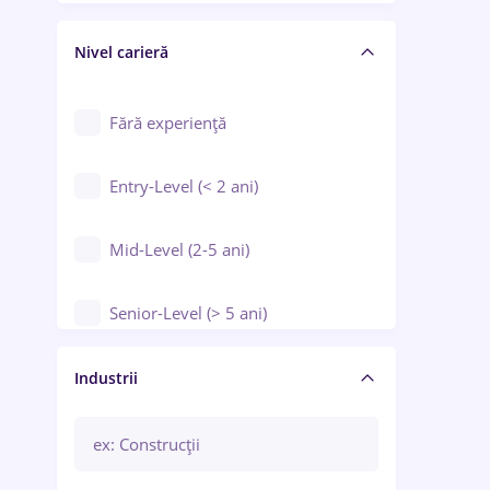
Crewing / Casino / Entertainment
Nivel carieră
Educație / Training / Arte
Farmacie
Fără experiență
Entry-Level (< 2 ani)
Mid-Level (2-5 ani)
Senior-Level (> 5 ani)
Manager / Executiv
Industrii