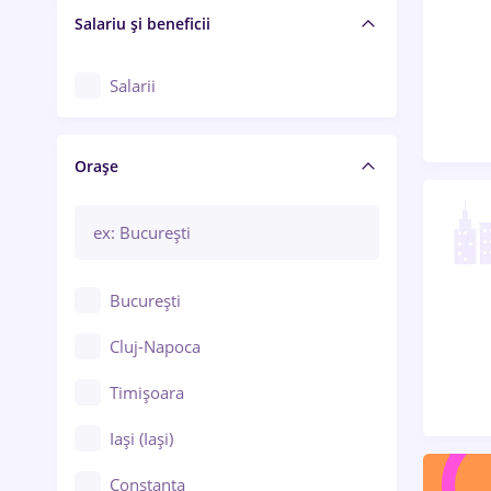
Salariu și beneficii
Salarii
Orașe
București
Cluj-Napoca
Timișoara
Iași (Iași)
Constanța