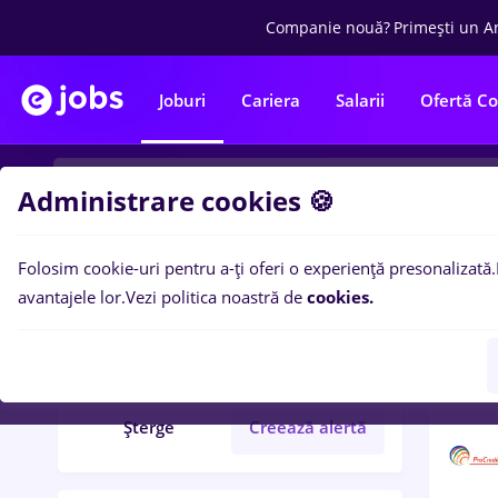
Companie nouă?
Primești un A
Joburi
Cariera
Salarii
Ofertă C
Administrare cookies 🍪
Folosim cookie-uri pentru a-ți oferi o experiență presonalizată.
2
loc
Filtre
avantajele lor.
Vezi politica noastră de
cookies.
automation
Bănci
Șterge
Creează alertă