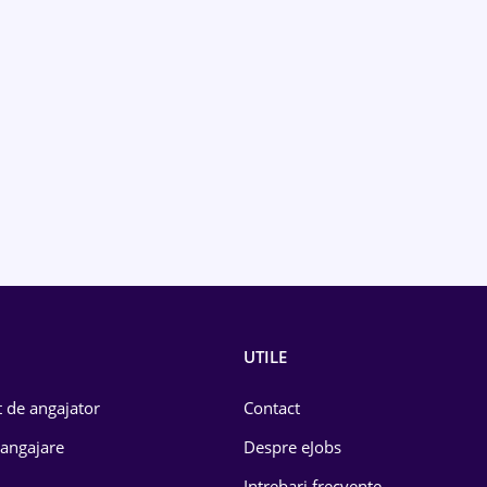
UTILE
 de angajator
Contact
 angajare
Despre eJobs
Intrebari frecvente