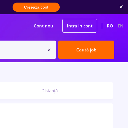
Creează cont
Cont nou
Intra in cont
RO
EN
Caută job
Distanță