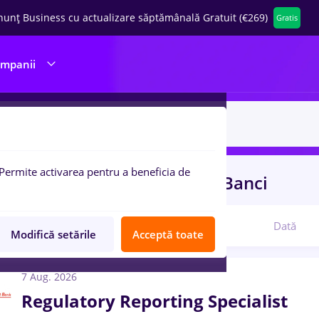
nunț Business cu actualizare săptămânală Gratuit (€269)
Gratis
ompanii
Permite activarea pentru a beneficia de
uri de munca
automation
in
Banci
Relevanță
Dată
Modifică setările
Acceptă toate
7 Aug. 2026
Regulatory Reporting Specialist