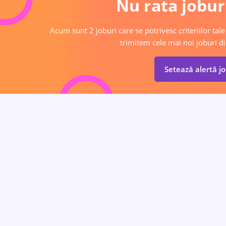
Nu rata joburi
Acum sunt 2 joburi care se potrivesc criteriilor tale
trimitem cele mai noi joburi di
Setează alertă j